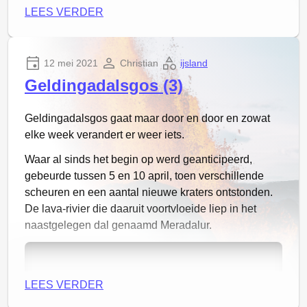
LEES VERDER
12 mei 2021
Christian
ijsland
Met alle infrastructurele problemen is het makkelijk
Geldingadalsgos (3)
om te vergeten om gewoon te genieten van wat de
vulkaan zoal brengt. Het is nog steeds een
Geldingadalsgos gaat maar door en door en zowat
vuurspuwende lava-geiser met inmiddels een
elke week verandert er weer iets.
gigantisch veld eromheen. De heuvel van waaruit je
een mooi uitzicht had op de krater is inmiddels van
Waar al sinds het begin op werd geanticipeerd,
het pad afgesneden en de vuurspuwende krater die
gebeurde tussen 5 en 10 april, toen verschillende
eerder nog relatief klein was is nu de grootste van de
scheuren en een aantal nieuwe kraters ontstonden.
hele reeks.
De lava-rivier die daaruit voortvloeide liep in het
naastgelegen dal genaamd Meradalur.
Wat ook zichtbaar is, is dat de structuur van de lava
is veranderd. In het begin had het een erg brokkelig
en breekbare structuur, nu is het veel vloeibaarder en
compacter.
LEES VERDER