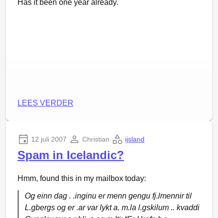
Has it been one year already.
IJslandse bank Icesave in Nederland en Groot-
Brittannië moet regelen. Hij heeft een referendum
uitgeschreven over de kwestie. Dat vindt
waarschijnlijk 20 februari plaats.
Ólafur Ragnar heeft het enige gedaan wat hij kon
doen: de beslissing over deze voorwaarden bij het
Intussen is “ECS” trouwens overstag gegaan en
volk zelf wegleggen, zij zijn immers degenen die het
heeft na anderhalf jaar een auto gekocht
.
moeten gaan betalen. Overigens is de wet nu
LEES VERDER
weliswaar afgewezen door de president; deze wordt
wél direct actief. Pas als het toekomstige referendum
een negatieve uitkomst heeft, wordt het besluit
12 juli 2007
Christian
ijsland
teruggedraaid.
Spam in Icelandic?
Eerlijk?
Hmm, found this in my mailbox today:
Is het wel eerlijk om van een land als IJsland te
Og einn dag . .inginu er menn gengu fj.lmennir til
verlangen dat ze zo’n 600% van het BNP
L.gbergs og er .ar var lykt a. m.la l.gskilum .. kvaddi
terugbetalen? Je zou zeggen dat de oorzaak ligt in