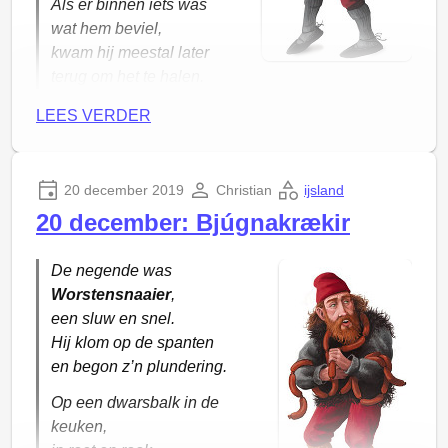
Als er binnen iets was
wat hem beviel,
kwam hij meestal later
Morgen nog meer video’s!
terug om het te halen.
LEES VERDER
20 december 2019
Christian
ijsland
20 december: Bjúgnakrækir
De negende was
Worstensnaaier
,
een sluw en snel.
Hij klom op de spanten
en begon z’n plundering.
Op een dwarsbalk in de
keuken,