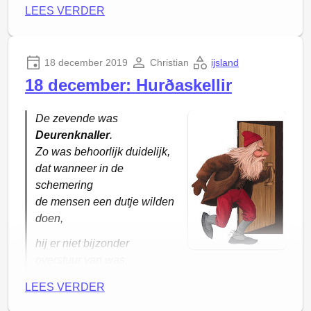
alles schoon op was.
LEES VERDER
18 december 2019
Christian
ijsland
18 december: Hurðaskellir
De zevende was
Deurenknaller
.
Zo was behoorlijk duidelijk,
dat wanneer in de
schemering
de mensen een dutje wilden
doen,
hij er niet bijzonder
overstuur van was,
hoe hard de deur kraakte
LEES VERDER
in de scharnieren.