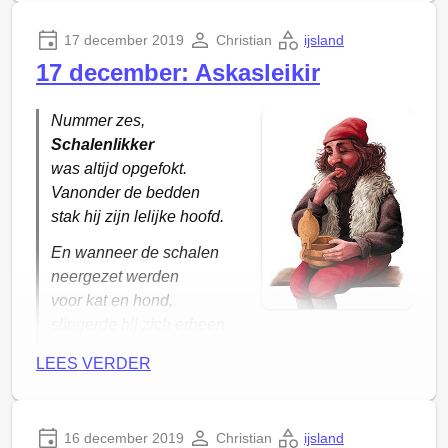
17 december 2019
Christian
ijsland
17 december: Askasleikir
Nummer zes,
Schalenlikker
was altijd opgefokt.
Vanonder de bedden
stak hij zijn lelijke hoofd.
En wanneer de schalen
neergezet werden
voor kat en hond,
slingerde hij zich erheen
om ze te vangen
LEES VERDER
en ze leeg te likken op de grond.
16 december 2019
Christian
ijsland