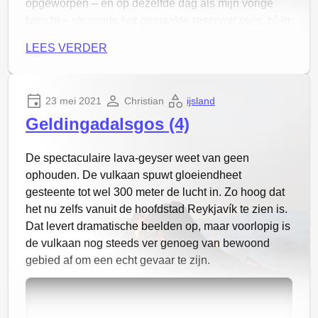
opgeworpen – en op dezelfde dag als mijn vorige
bericht – stroomde het gemaakte reservoir over, zó in
het naastgeleden dal op weg naar weg 427. Dat is
LEES VERDER
natuurlijk vervelend, want het is een belangrijke
verbindingsweg in het zuiden van Reykjanes. Als het
gaat om een afsluiting van een paar dagen of weken
23 mei 2021
Christian
ijsland
denk ik dat iedereen er wel mee zou kunnen leven,
Geldingadalsgos (4)
maar deze uitbarsting heeft de potentie om meer dan
een jaar door te gaan en gedurende die tijd zou de
route onbegaanbaar zijn. Behalve de weg liggen er
De spectaculaire lava-geyser weet van geen
bovendien ook nog stroomleidingen en
ophouden. De vulkaan spuwt gloeiendheet
glasvezelverbindingen in het gebied die beschermd
gesteente tot wel 300 meter de lucht in. Zo hoog dat
moeten worden.
het nu zelfs vanuit de hoofdstad Reykjavík te zien is.
Dat levert dramatische beelden op, maar voorlopig is
de vulkaan nog steeds ver genoeg van bewoond
gebied af om een echt gevaar te zijn.