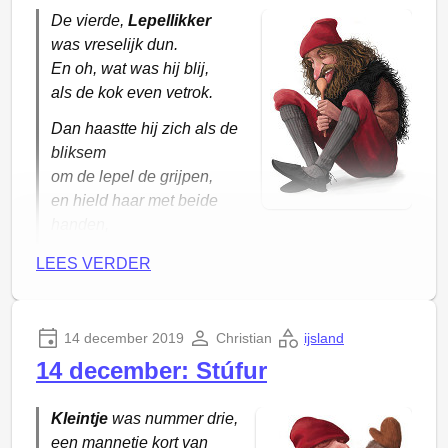
De vierde,
Lepellikker
was vreselijk dun.
En oh, wat was hij blij,
als de kok even vetrok.
Dan haastte hij zich als de
bliksem
om de lepel de grijpen,
en hield haar met beide
handen,
omdat ze soms glad was.
LEES VERDER
14 december 2019
Christian
ijsland
14 december: Stúfur
Kleintje
was nummer drie,
een mannetje kort van