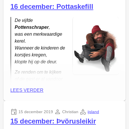
16 december: Pottaskefill
De vijfde
Pottenschraper
,
was een merkwaardige
kerel.
Wanneer de kinderen de
korstjes kregen,
klopte hij op de deur.
Ze renden om te kijken
of de gast er al vandoor
was.
LEES VERDER
Dan haastte hij zich naar de potten
en haalde zijn goede prijs.
15 december 2019
Christian
ijsland
15 december: Þvörusleikir