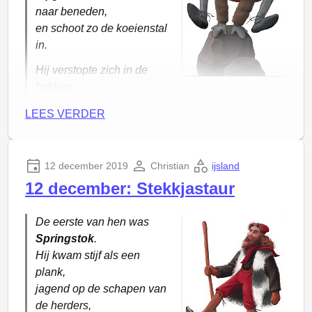
naar beneden,
en schoot zo de koeienstal
in.
Hij verstopte zich in de
hokken,
en stal het schuim van de melk,
LEES VERDER
terwijl de boerin
aan het praten was met de boer.
12 december 2019
Christian
ijsland
12 december: Stekkjastaur
De eerste van hen was
Springstok
.
Hij kwam stijf als een
plank,
jagend op de schapen van
de herders,