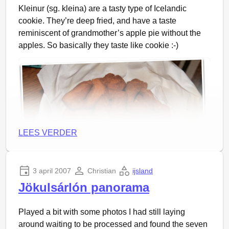
Kleinur (sg. kleina) are a tasty type of Icelandic
cookie. They’re deep fried, and have a taste
reminiscent of grandmother’s apple pie without the
apples. So basically they taste like cookie :-)
LEES VERDER
3 april 2007
Christian
ijsland
Jökulsárlón panorama
The recipe is pretty simple, take 85 grams of butter
Played a bit with some photos I had still laying
and 200 grams of sugar and mix them. Add an egg,
around waiting to be processed and found the seven