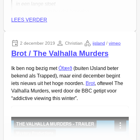
in een lange stoet
naar de erven in het dal beneden.
LEES VERDER
Grýla
was hun moeder
zij gaf hen trollenmelk.
Hun vader was
Leppalúði
,
2 december 2019
Christian
ijsland
/
vimeo
Een werkelijk walgelijk stel.
Brot / The Valhalla Murders
Ze werden de
Joeltijdjongens
genoemd,
met het
joelfeest
kwamen ze.
Ik ben nog bezig met
Ófærð
(buiten IJsland beter
Altijd een voor een,
bekend als Trapped), maar eind december begint
nooit twee of drie.
iets nieuws uit het hoge noorden.
Brot
, oftewel The
Met dertienen waren ze,
Valhalla Murders, werd door de BBC getipt voor
Deze kleine heren.
“addictive viewing this winter”.
Ze wilden niet komen vervelen,
Althans, niet tegelijk.
Langs de deuren sluipen ze,
halen ze stilletjes van het slot.
Daarna hebben ze maar een doel,