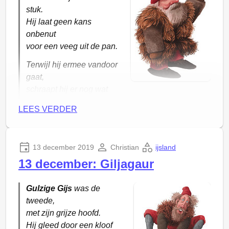
stuk.
Hij laat geen kans
onbenut
voor een veeg uit de pan.
Terwijl hij ermee vandoor
gaat,
schraapt hij er nog wat
stukjes uit,
LEES VERDER
een beetje aangebrand misschien,
langs de rand, hier en daar.
13 december 2019
Christian
ijsland
13 december: Giljagaur
Gulzige Gijs
was de
tweede,
met zijn grijze hoofd.
Hij gleed door een kloof