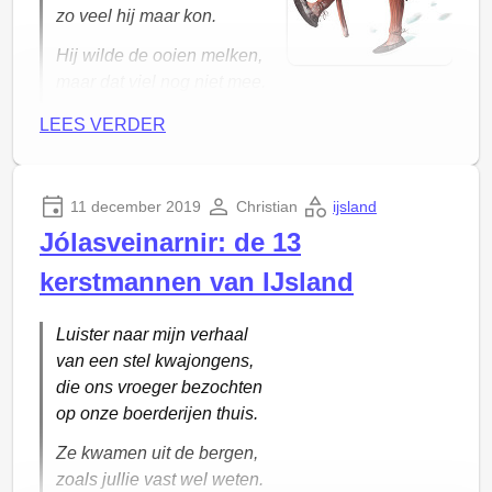
zo veel hij maar kon.
Hij wilde de ooien melken,
maar dat viel nog niet mee.
Zijn stijve knieen
LEES VERDER
- ze verhinderden het.
11 december 2019
Christian
ijsland
Jólasveinarnir: de 13
kerstmannen van IJsland
Luister naar mijn verhaal
van een stel kwajongens,
die ons vroeger bezochten
op onze boerderijen thuis.
Ze kwamen uit de bergen,
zoals jullie vast wel weten.