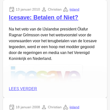
in tegenstelling tot onze kindervriend zijn het
13 januari 2010
Christian
ijsland
allesbehalve aangename kerels.
Icesave: Betalen of Niet?
Het gedicht gaat nog verder met een omschrijving
van elk van de “joeltijdjongens”. De komende dagen
Na het veto van de IJslandse president Ólafur
volgt daarom
tot aan Kerst elke dag een post
Ragnar Grímsson over het wetsvoorstel voor de
telkens over een van deze merkwaardige figuren,
voorwaarden voor het terugbetalen van de Icesave
terwijl ze ons komen lastigvallen!
tegoeden, werd er een hoop met modder gegooid
door de regeringen en media van het Verenigd
Koninkrijk en Nederland.
LEES VERDER
Een citaat van
Fok!
(nadruk door mij toegevoegd):
IJsland houdt uiterlijk 6 maart een referendum
over
18 januari 2008
Christian
ijsland