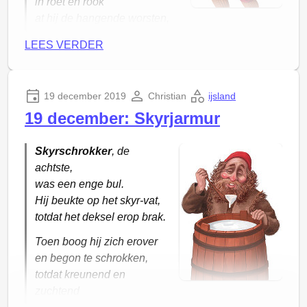
in roet en rook
at hij de hangende worsten,
alsof er niets aan de hand is.
LEES VERDER
19 december 2019
Christian
ijsland
19 december: Skyrjarmur
Skyrschrokker
, de
achtste,
was een enge bul.
Hij beukte op het skyr-vat,
totdat het deksel erop brak.
Toen boog hij zich erover
en begon te schrokken,
totdat kreunend en
zuchtend