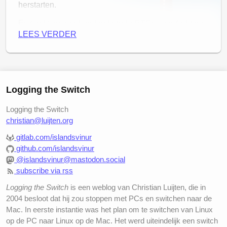
herstarten.
Er zijn twee goed ondersteunde RTCs voor Arduino
LEES VERDER
verkrijgbaar; de DS1307 en de DS3231. Qua prijs
ontlopen ze elkaar niet veel, maar qua precisie is de
DS3231 absoluut superieur met een afwijking van
maar ±2 minuten per jaar. Aansluiten op de Arduino,
het wordt langzaam een beetje voorspelbaar, is weer
Logging the Switch
een fluitje van een cent.
VCC
en
GND
naar de plus
en min,
SDA
direct op analoge poort
A4
en
SCL
Logging the Switch
christian@luijten.org
direct naar analoge poort
A5
.
gitlab.com/islandsvinur
github.com/islandsvinur
@islandsvinur@mastodon.social
subscribe via rss
Logging the Switch
is een weblog van Christian Luijten, die in
2004 besloot dat hij zou stoppen met PCs en switchen naar de
Mac. In eerste instantie was het plan om te switchen van Linux
op de PC naar Linux op de Mac. Het werd uiteindelijk een switch