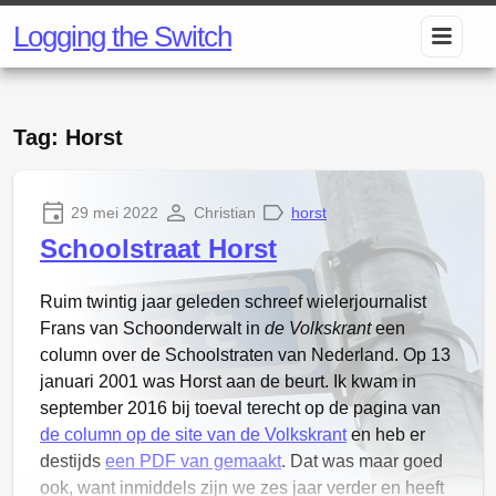
Logging the Switch
Tag: Horst
29 mei 2022
Christian
horst
Schoolstraat Horst
Ruim twintig jaar geleden schreef wielerjournalist
Frans van Schoonderwalt in
de Volkskrant
een
column over de Schoolstraten van Nederland. Op 13
januari 2001 was Horst aan de beurt. Ik kwam in
september 2016 bij toeval terecht op de pagina van
de column op de site van de Volkskrant
en heb er
destijds
een PDF van gemaakt
. Dat was maar goed
ook, want inmiddels zijn we zes jaar verder en heeft