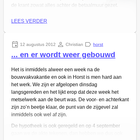
de krant zowat alles achter de betaalmuur gezet.
Maar goed, nu zes jaar later moest ik er opeens weer
LEES VERDER
aan denken en bedacht me dat het misschien leuk is
om het verhaal van toen te vergelijken met nu; 21
jaar later.
12 augustus 2012
Christian
horst
In 2001 bestond de Westsingel nog niet, die is rond
... en er wordt weer gebouwd
2008 aangelegd. Hierdoor kwam
tuin- dier- en
steencentrum Severens op nummer 49
direct aan
Het is inmiddels alweer een week na de
die nieuwe rondweg te liggen. Severens heeft zich
bouwvakvakantie en ook in Horst is men hard aan
inmiddels toegelegd op bedrijfsbeveiliging en ze zijn
het werk. We zijn er afgelopen dinsdag
inmiddels vertrokken naar Melderslo. Nummer 49 is
langsgereden en het lijkt erop dat deze week het
zelfs niet langer in gebruik; van 47b binnen de
metselwerk aan de beurt was. De voor- en achterkant
Westsingel gaat het aan de overkant direct verder
zijn zo’n beetje klaar, de punt van de zijgevel zal
met 51. Een recentelijk afgesplitst perceel maakt een
inmiddels ook wel af zijn.
nieuwe 49 echter weer mogelijk…
De hypotheek is ook geregeld en op 4 september
Een wetering kruist ter hoogte van nummer 49 de
gaan we de akte tekenen, dan hebben we dus ook
straat.
Precies bij die wetering loopt nu de