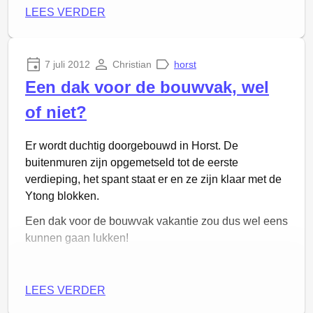
daadwerkelijk iets gekocht! Heeft maar 3 maanden
Westsingel. Toen we in 2013 in Horst kwamen
LEES VERDER
gekost…
wonen lag hij binnen de singel, kort daarna is deze
buiten de singel verlegd, precies over het oude
perceel van nummer 49.
Een bordje met het cijfer 5,
7 juli 2012
Christian
horst
een pijl en een fiets verwijst naar Peel en Maas.
Een dak voor de bouwvak, wel
Blijkbaar is het fietsnetwerk intussen opnieuw
of niet?
opgebouwd, want tegenwoordig is het nummer 87
waar de pijl heen wijst en die maakt ook eens een
klein ommetje door de nieuwe Grad Roosenstraat en
Er wordt duchtig doorgebouwd in Horst. De
Van den Bekeromstraat.
buitenmuren zijn opgemetseld tot de eerste
verdieping, het spant staat er en ze zijn klaar met de
Ytong blokken.
Een dak voor de bouwvak vakantie zou dus wel eens
kunnen gaan lukken!
Hier was nummer 49. Links is nummer 47, rechts
nummer 51.
LEES VERDER
Tegenover het tuincentrum staan rijen kerstbomen