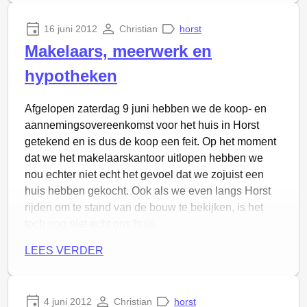
in het gelid
, maar twintig kerstmissen hebben
duidelijk hun tol geeist, want daar is niets meer van
16 juni 2012
Christian
horst
te zien.
Makelaars, meerwerk en
hypotheken
Afgelopen zaterdag 9 juni hebben we de koop- en
aannemingsovereenkomst voor het huis in Horst
De overkant van nummer 49
getekend en is dus de koop een feit. Op het moment
dat we het makelaarskantoor uitlopen hebben we
Van hem is vast het stenen paartje onder een
nou echter niet echt het gevoel dat we zojuist een
doorzichtig paraplu afkomstig, dat de tuin van
huis hebben gekocht. Ook als we even langs Horst
nummer 53 opluistert, en vermoedelijk ook de twee
rijden om te stand van de bouw te bekijken, is het
stenen ganzen in diezelfde tuin en de kruik waaruit
toch nog niet echt ons huis.
water in een vijver vloeit.
Na ruim twintig jaar staat
het stenen paartje – met nieuwe blauwe paraplu –
Gelukkig worden we in de week die erop volgt
LEES VERDER
nog steeds in de tuin van nummer 53! De vijver is
“overspoeld” door aannemers, onderaannemers en
inmiddels gedempt, inclusief de stenen ganzen en
hypotheekadviseurs die allemaal iets van ons willen
de kruik en er prijkt een nieuw natuurstenen fontein-
of ons iets willen aanbieden, dus met dat gevoel
4 juni 2012
Christian
horst