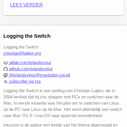
andere manier, maar de interface-ontwerpers maken
Nu is de W3C specificatie vrij low-level dus is het
LEES VERDER
het zich er makkelijk vanaf en plakken gewoon een
lastig daar een toepassing mee te maken, maar er
2D interface in de lucht, want die kennen we al. Ze
zijn al frameworks ontwikkeld die het veel
willen het ons nu nog niet te lastig maken, maar de
makkelijker maken. Een van die frameworks is
A-
échte revolutie moet nog komen, denk ik.
Frame
en daarmee heb ik al een simpele viewer
Logging the Switch
geknutseld voor de panoramafoto’s die ik in de loop
van de tijd heb gemaakt.
Logging the Switch
christian@luijten.org
Met een desktop browser kan je die pagina gewoon
openen en in XR-emulatie bekijken, met een headset
gitlab.com/islandsvinur
github.com/islandsvinur
krijg je een “immersieve ervaring” zoals dat zo mooi
@islandsvinur@mastodon.social
heet.
subscribe via rss
Apple visionOS: Nog niet veel beter
Kijk maar eens naar het panorama van de
Pont du
Logging the Switch
is een weblog van Christian Luijten, die in
Gard in VR
wat ik afgelopen vakantie heb gemaakt.
Simpel
2004 besloot dat hij zou stoppen met PCs en switchen naar de
Mac. In eerste instantie was het plan om te switchen van Linux
Hoe dan ook, ik wilde iets simpels maken om mee te
op de PC naar Linux op de Mac. Het werd uiteindelijk een switch
naar Mac OS X / macOS naar opperste tevredenheid.
beginnen. Met A-Frame doe je dat met
Custom
Elements
in HTML. Hieronder zie je het specifieke
Intussen is de auteur een beetje van het thema afgezwaaid en