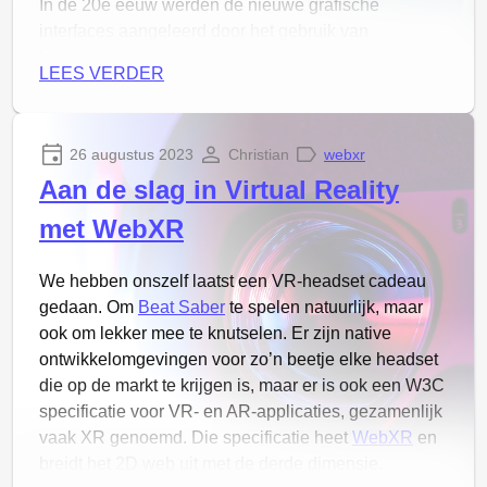
In de 20e eeuw werden de nieuwe grafische
interfaces aangeleerd door het gebruik van
bedieningselementen die waren ontworpen naar het
LEES VERDER
voorbeeld van een fysieke tegenhanger, een
skeuomorfisme
zoals dat heet. Mappen,
schuifknoppen en zandlopers; allemaal elementen
26 augustus 2023
Christian
webxr
uit de echte wereld om ons te laten begrijpen hoe de
Aan de slag in Virtual Reality
interface werkt in de platte digitale wereld.
met WebXR
We hebben onszelf laatst een VR-headset cadeau
gedaan. Om
Beat Saber
te spelen natuurlijk, maar
ook om lekker mee te knutselen. Er zijn native
ontwikkelomgevingen voor zo’n beetje elke headset
die op de markt te krijgen is, maar er is ook een W3C
Meta Quest: Zwevende 2D windows met een 3D
specificatie voor VR- en AR-applicaties, gezamenlijk
sausje
vaak XR genoemd. Die specificatie heet
WebXR
en
breidt het 2D web uit met de derde dimensie.
Digitale 3D werelden kunnen werken op een heel