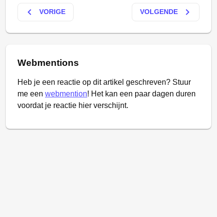
keyboard_arrow_left
keyboard_arrow_right
VORIGE
VOLGENDE
Webmentions
Heb je een reactie op dit artikel geschreven? Stuur
me een
webmention
! Het kan een paar dagen duren
voordat je reactie hier verschijnt.