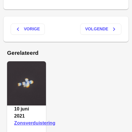
keyboard_arrow_left
keyboard_arrow_right
VORIGE
VOLGENDE
Gerelateerd
10 juni
2021
Zonsverduistering