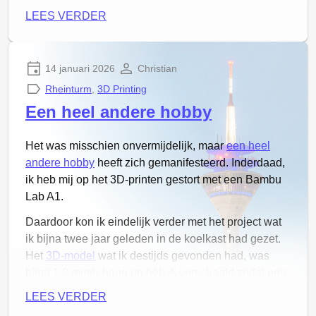
Helaas moeten we nu wel weer tot eind oktober
LEES VERDER
wachten…
Joris
14 januari 2026
Christian
Joris heeft bij de ECG-RSNL-Pokal de derde plek
Rheinturm
,
3D Printing
weten te bereiken. Daarnaast heeft hij de prijs voor
Een heel andere hobby
“Doorzettertje van het jaar” bij de RSNL
Jeugdschaatsvaardigheid gewonnen en óók nog
Het was misschien onvermijdelijk, maar
een heel
eens de grootste verbetering bij de jongens
andere hobby
heeft zich gemanifesteerd. Inderdaad,
neergezet met een 25% snellere tijd dan vorig jaar!
ik heb mij op het 3D-printen gestort met een Bambu
Lekker bezig.
Lab A1.
Datum
Wedstrijd
Daardoor kon ik eindelijk verder met het project wat
ik bijna twee jaar geleden in de koelkast had gezet.
PRs seizoen 2024-2025
Het
3D-model
wat ik destijds gevonden had, was
bijna 1.8 meter hoog en heb ik verschaald zodat een
2025-11-29
ECG-RSNL-Pokal (1)
LED strip van 144 LED’s per meter precies zou
LEES VERDER
moeten passen (exact 35.597%). De eerste print was