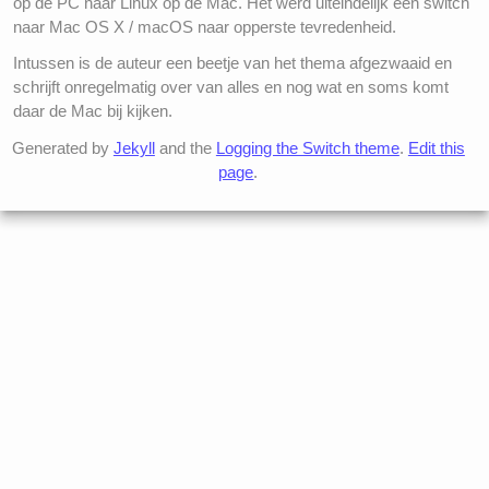
op de PC naar Linux op de Mac. Het werd uiteindelijk een switch
naar Mac OS X / macOS naar opperste tevredenheid.
Intussen is de auteur een beetje van het thema afgezwaaid en
schrijft onregelmatig over van alles en nog wat en soms komt
daar de Mac bij kijken.
Generated by
Jekyll
and the
Logging the Switch theme
.
Edit this
page
.