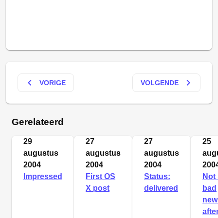
keyboard_arrow_left
keyboard_arrow_right
VORIGE
VOLGENDE
Gerelateerd
29
27
27
25
augustus
augustus
augustus
aug
2004
2004
2004
200
Impressed
First OS
Status:
Not
X post
delivered
bad
new
after