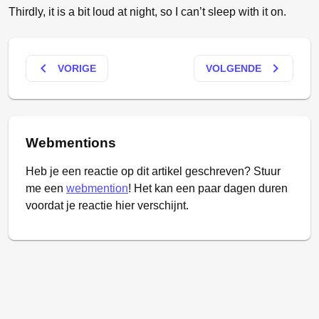
Thirdly, it is a bit loud at night, so I can’t sleep with it on.
keyboard_arrow_left
keyboard_arrow_right
VORIGE
VOLGENDE
Webmentions
Heb je een reactie op dit artikel geschreven? Stuur
me een
webmention
! Het kan een paar dagen duren
voordat je reactie hier verschijnt.