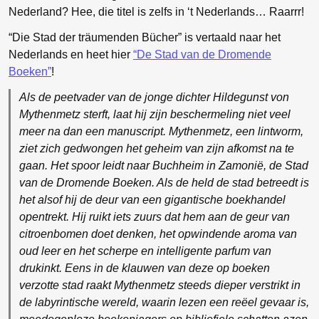
Nederland? Hee, die titel is zelfs in ‘t Nederlands… Raarrr!
“Die Stad der träumenden Bücher” is vertaald naar het
Nederlands en heet hier
“De Stad van de Dromende
Boeken”
!
Als de peetvader van de jonge dichter Hildegunst von
Mythenmetz sterft, laat hij zijn beschermeling niet veel
meer na dan een manuscript. Mythenmetz, een lintworm,
ziet zich gedwongen het geheim van zijn afkomst na te
gaan. Het spoor leidt naar Buchheim in Zamonië, de Stad
van de Dromende Boeken. Als de held de stad betreedt is
het alsof hij de deur van een gigantische boekhandel
opentrekt. Hij ruikt iets zuurs dat hem aan de geur van
citroenbomen doet denken, het opwindende aroma van
oud leer en het scherpe en intelligente parfum van
drukinkt. Eens in de klauwen van deze op boeken
verzotte stad raakt Mythenmetz steeds dieper verstrikt in
de labyrintische wereld, waarin lezen een reëel gevaar is,