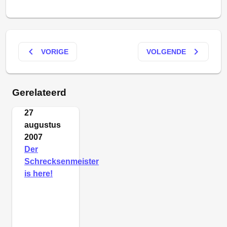
keyboard_arrow_left
keyboard_arrow_right
VORIGE
VOLGENDE
Gerelateerd
27
augustus
2007
Der
Schrecksenmeister
is here!