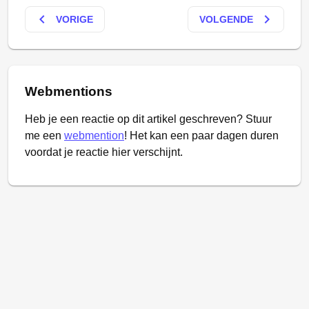
keyboard_arrow_left
keyboard_arrow_right
VORIGE
VOLGENDE
Webmentions
Heb je een reactie op dit artikel geschreven? Stuur
me een
webmention
! Het kan een paar dagen duren
voordat je reactie hier verschijnt.