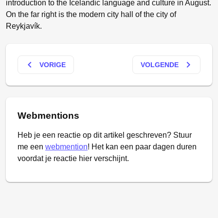
introduction to the Icelandic language and culture in August.
On the far right is the modern city hall of the city of
Reykjavík.
keyboard_arrow_left
keyboard_arrow_right
VORIGE
VOLGENDE
Webmentions
Heb je een reactie op dit artikel geschreven? Stuur
me een
webmention
! Het kan een paar dagen duren
voordat je reactie hier verschijnt.