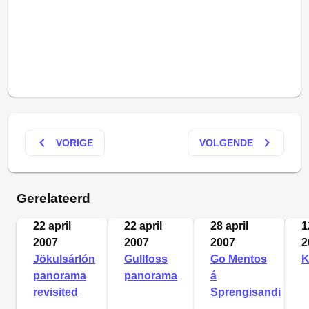
keyboard_arrow_left
keyboard_arrow_right
VORIGE
VOLGENDE
Gerelateerd
22 april
22 april
28 april
1
2007
2007
2007
2
Jökulsárlón
Gullfoss
Go Mentos
K
panorama
panorama
á
revisited
Sprengisandi