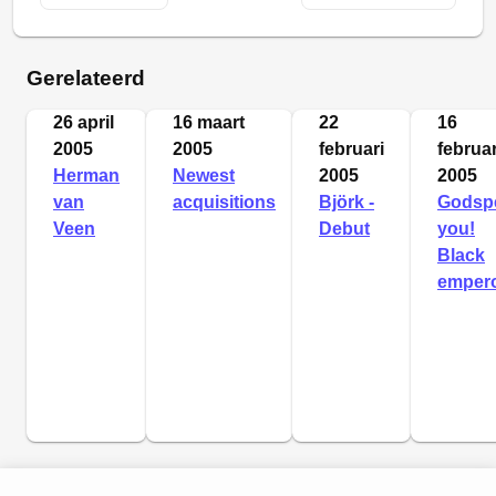
Gerelateerd
26 april
16 maart
22
16
2005
2005
februari
februar
Herman
Newest
2005
2005
van
acquisitions
Björk -
Godsp
Veen
Debut
you!
Black
emper