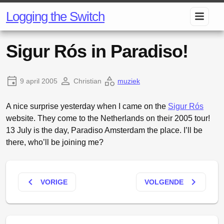
Logging the Switch
Sigur Rós in Paradiso!
9 april 2005
Christian
muziek
A nice surprise yesterday when I came on the
Sigur Rós
website. They come to the Netherlands on their 2005 tour!
13 July is the day, Paradiso Amsterdam the place. I’ll be
there, who’ll be joining me?
keyboard_arrow_left
keyboard_arrow_right
VORIGE
VOLGENDE