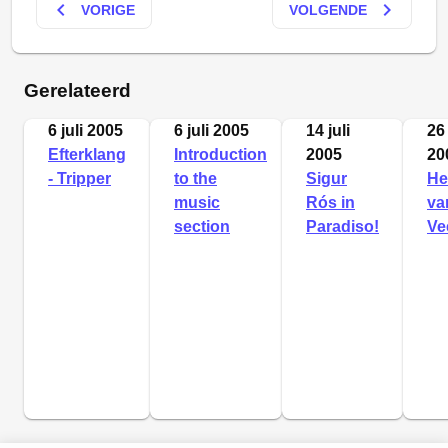
keyboard_arrow_left
keyboard_arrow_right
VORIGE
VOLGENDE
Gerelateerd
6 juli 2005
6 juli 2005
14 juli
26 
Efterklang
Introduction
2005
20
- Tripper
to the
Sigur
He
music
Rós in
va
section
Paradiso!
Ve