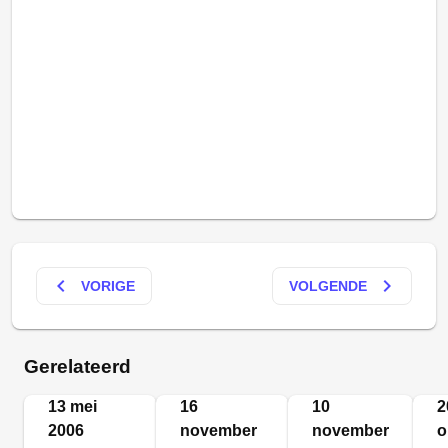
keyboard_arrow_left
keyboard_arrow_right
VORIGE
VOLGENDE
Gerelateerd
13 mei
16
10
2
2006
november
november
o