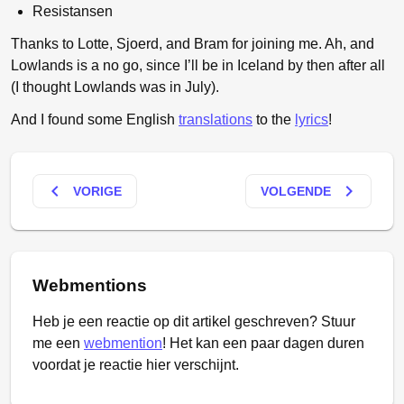
Resistansen
Thanks to Lotte, Sjoerd, and Bram for joining me. Ah, and
Lowlands is a no go, since I’ll be in Iceland by then after all
(I thought Lowlands was in July).
And I found some English
translations
to the
lyrics
!
keyboard_arrow_left
keyboard_arrow_right
VORIGE
VOLGENDE
Webmentions
Heb je een reactie op dit artikel geschreven? Stuur
me een
webmention
! Het kan een paar dagen duren
voordat je reactie hier verschijnt.