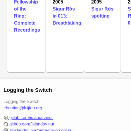
Fellowship
2005
2005
2
of the
Sigur Rós
Sigur Rós
S
Ring:
in 013:
spotting
R
Complete
Breathtaking
0
Recordings
Logging the Switch
Logging the Switch
christian@luijten.org
gitlab.com/islandsvinur
github.com/islandsvinur
@islandsvinur@mastodon.social