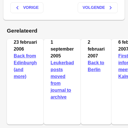
keyboard_arrow_left
keyboard_arrow_right
VORIGE
VOLGENDE
Gerelateerd
23 februari
1
2
6 fe
2006
september
februari
200
Back from
2005
2007
First
Edinburgh
Leukerbad
Back to
info
(and
posts
Berlin
meet
more)
moved
Kal
from
journal to
archive