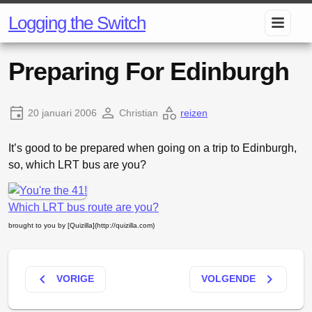
Logging the Switch
Preparing For Edinburgh
20 januari 2006
Christian
reizen
It’s good to be prepared when going on a trip to Edinburgh,
so, which LRT bus are you?
Which LRT bus route are you?
brought to you by [Quizilla](http://quizilla.com)
keyboard_arrow_left
keyboard_arrow_right
VORIGE
VOLGENDE