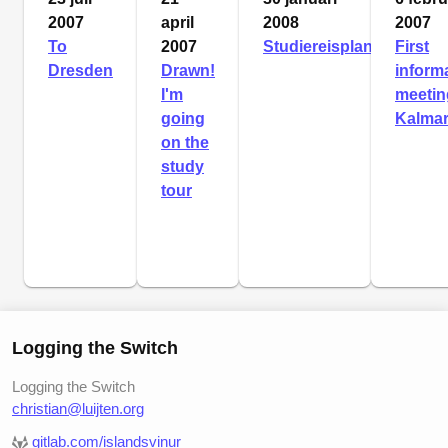
2007
april
2008
2007
To
2007
Studiereisplanning
First
Dresden
Drawn!
inform
I'm
meetin
going
Kalma
on the
study
tour
Logging the Switch
Logging the Switch
christian@luijten.org
gitlab.com/islandsvinur