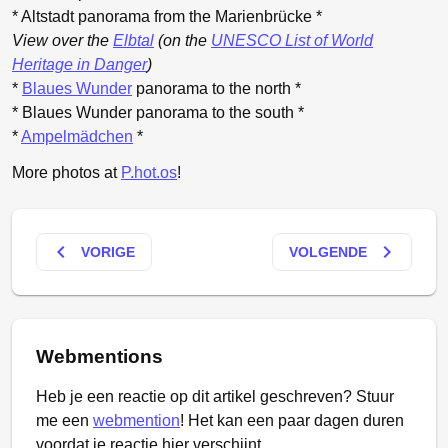
* Altstadt panorama from the Marienbrücke *
View over the
Elbtal
(on the
UNESCO List of World
Heritage in Danger
)
*
Blaues Wunder
panorama to the north *
* Blaues Wunder panorama to the south *
*
Ampelmädchen
*
More photos at
P.hot.os
!
keyboard_arrow_left
keyboard_arrow_right
VORIGE
VOLGENDE
Webmentions
Heb je een reactie op dit artikel geschreven? Stuur
me een
webmention
! Het kan een paar dagen duren
voordat je reactie hier verschijnt.