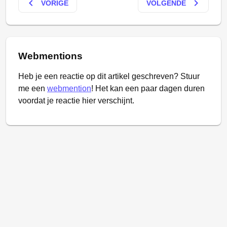
keyboard_arrow_left
keyboard_arrow_right
VORIGE
VOLGENDE
Webmentions
Heb je een reactie op dit artikel geschreven? Stuur
me een
webmention
! Het kan een paar dagen duren
voordat je reactie hier verschijnt.