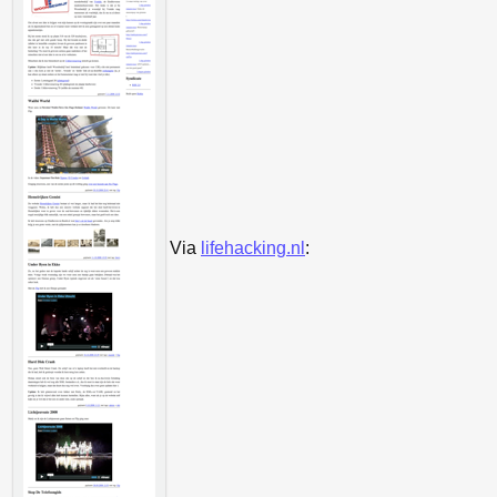
Via
lifehacking.nl
: