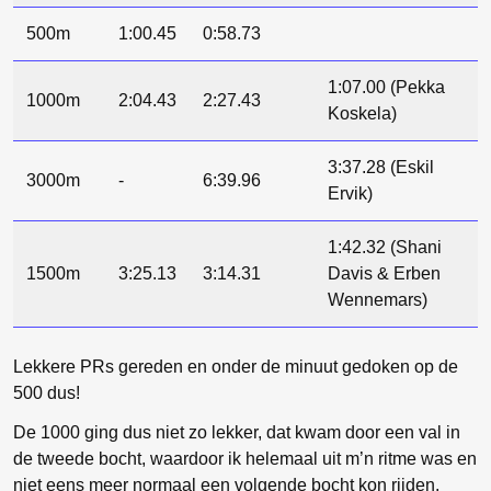
500m
1:00.45
0:58.73
1:07.00 (Pekka
1000m
2:04.43
2:27.43
Koskela)
3:37.28 (Eskil
3000m
-
6:39.96
Ervik)
1:42.32 (Shani
1500m
3:25.13
3:14.31
Davis & Erben
Wennemars)
Lekkere PRs gereden en onder de minuut gedoken op de
500 dus!
De 1000 ging dus niet zo lekker, dat kwam door een val in
de tweede bocht, waardoor ik helemaal uit m’n ritme was en
niet eens meer normaal een volgende bocht kon rijden.