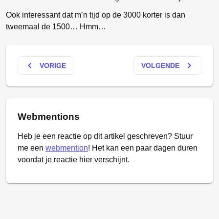
Ook interessant dat m’n tijd op de 3000 korter is dan
tweemaal de 1500… Hmm…
keyboard_arrow_left
keyboard_arrow_right
VORIGE
VOLGENDE
Webmentions
Heb je een reactie op dit artikel geschreven? Stuur
me een
webmention
! Het kan een paar dagen duren
voordat je reactie hier verschijnt.