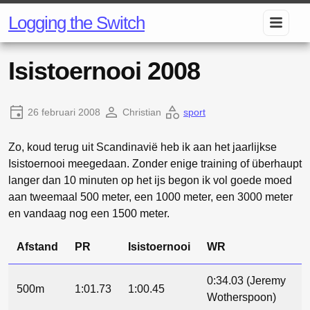
Logging the Switch
Isistoernooi 2008
26 februari 2008
Christian
sport
Zo, koud terug uit Scandinavië heb ik aan het jaarlijkse
Isistoernooi meegedaan. Zonder enige training of überhaupt
langer dan 10 minuten op het ijs begon ik vol goede moed
aan tweemaal 500 meter, een 1000 meter, een 3000 meter
en vandaag nog een 1500 meter.
Afstand
PR
Isistoernooi
WR
0:34.03 (Jeremy
500m
1:01.73
1:00.45
Wotherspoon)