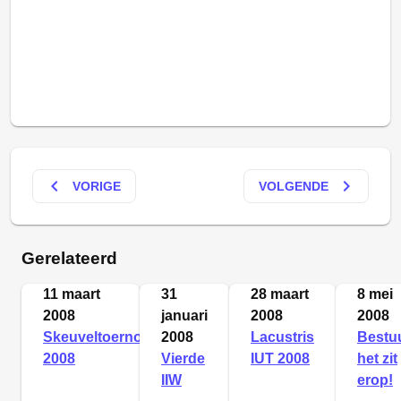
keyboard_arrow_left
keyboard_arrow_right
VORIGE
VOLGENDE
Gerelateerd
11 maart
31
28 maart
8 mei
2008
januari
2008
2008
Skeuveltoernooi
2008
Lacustris
Bestuu
2008
Vierde
IUT 2008
het zit
IIW
erop!