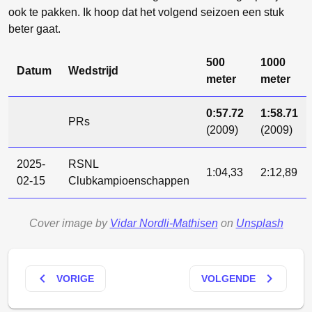
ook te pakken. Ik hoop dat het volgend seizoen een stuk
beter gaat.
500
1000
Datum
Wedstrijd
meter
meter
0:57.72
1:58.71
PRs
(2009)
(2009)
2025-
RSNL
1:04,33
2:12,89
02-15
Clubkampioenschappen
Cover image by
Vidar Nordli-Mathisen
on
Unsplash
keyboard_arrow_left
keyboard_arrow_right
VORIGE
VOLGENDE