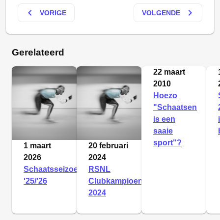
keyboard_arrow_left
keyboard_arrow_right
VORIGE
VOLGENDE
Gerelateerd
22 maart
2010
Hoezo
"Schaatsen
is een
saaie
sport"?
1 maart
20 februari
2026
2024
Schaatsseizoen
RSNL
'25/'26
Clubkampioenschappen
2024