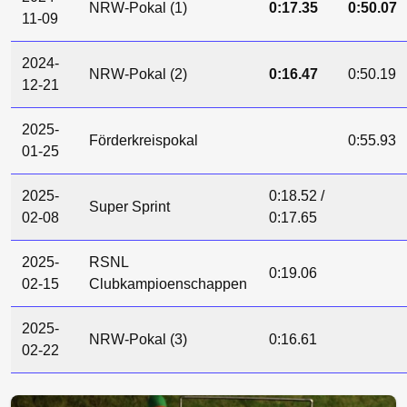
NRW-Pokal (1)
0:17.35
0:50.07
11-09
2024-
NRW-Pokal (2)
0:16.47
0:50.19
12-21
2025-
Förderkreispokal
0:55.93
01-25
2025-
0:18.52 /
Super Sprint
02-08
0:17.65
2025-
RSNL
0:19.06
02-15
Clubkampioenschappen
2025-
NRW-Pokal (3)
0:16.61
02-22