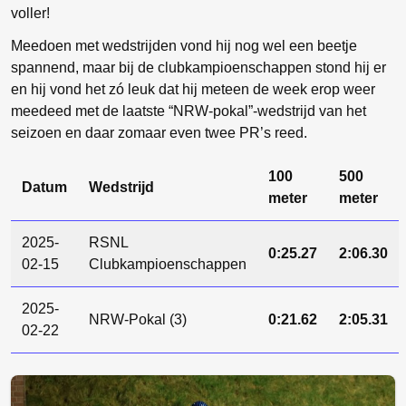
voller!
Meedoen met wedstrijden vond hij nog wel een beetje
spannend, maar bij de clubkampioenschappen stond hij er
en hij vond het zó leuk dat hij meteen de week erop weer
meedeed met de laatste “NRW-pokal”-wedstrijd van het
seizoen en daar zomaar even twee PR’s reed.
100
500
Datum
Wedstrijd
meter
meter
2025-
RSNL
0:25.27
2:06.30
02-15
Clubkampioenschappen
2025-
NRW-Pokal (3)
0:21.62
2:05.31
02-22