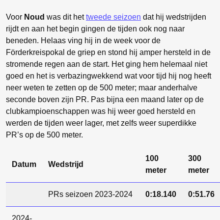
Voor
Noud
was dit het
tweede seizoen
dat hij wedstrijden
rijdt en aan het begin gingen de tijden ook nog naar
beneden. Helaas ving hij in de week voor de
Förderkreispokal de griep en stond hij amper hersteld in de
stromende regen aan de start. Het ging hem helemaal niet
goed en het is verbazingwekkend wat voor tijd hij nog heeft
neer weten te zetten op de 500 meter; maar anderhalve
seconde boven zijn PR. Pas bijna een maand later op de
clubkampioenschappen was hij weer goed hersteld en
werden de tijden weer lager, met zelfs weer superdikke
PR’s op de 500 meter.
100
300
Datum
Wedstrijd
meter
meter
PRs seizoen 2023-2024
0:18.140
0:51.76
2024-