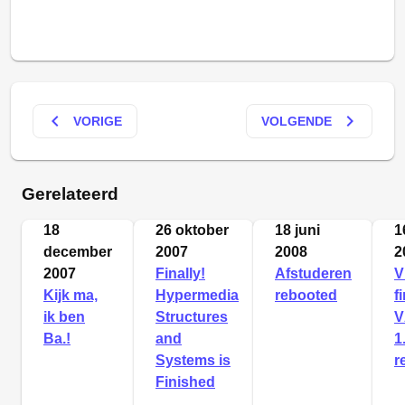
keyboard_arrow_left
keyboard_arrow_right
VORIGE
VOLGENDE
Gerelateerd
18
26 oktober
18 juni
1
december
2007
2008
2
2007
Finally!
Afstuderen
V
Kijk ma,
Hypermedia
rebooted
f
ik ben
Structures
V
Ba.!
and
1
Systems is
r
Finished