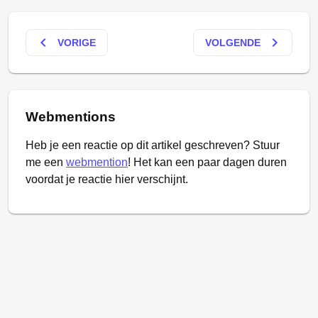
keyboard_arrow_left
keyboard_arrow_right
VORIGE
VOLGENDE
Webmentions
Heb je een reactie op dit artikel geschreven? Stuur
me een
webmention
! Het kan een paar dagen duren
voordat je reactie hier verschijnt.