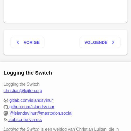
keyboard_arrow_left
keyboard_arrow_right
VORIGE
VOLGENDE
Logging the Switch
Logging the Switch
christian@luijten.org
gitlab.com/islandsvinur
github.com/islandsvinur
@islandsvinur@mastodon.social
subscribe via rss
Logging the Switch
is een weblog van Christian Luijten, die in