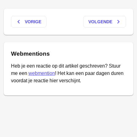
keyboard_arrow_left
keyboard_arrow_right
VORIGE
VOLGENDE
Webmentions
Heb je een reactie op dit artikel geschreven? Stuur
me een
webmention
! Het kan een paar dagen duren
voordat je reactie hier verschijnt.