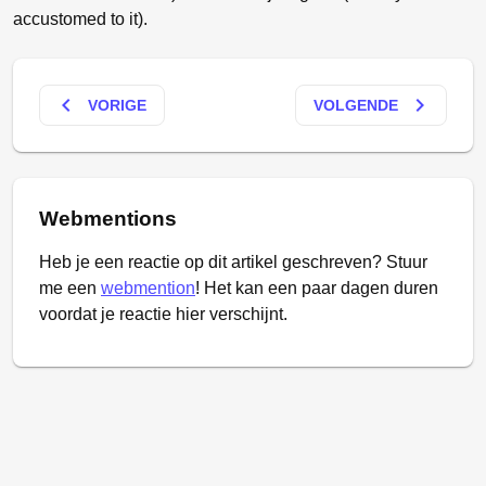
accustomed to it).
keyboard_arrow_left
keyboard_arrow_right
VORIGE
VOLGENDE
Webmentions
Heb je een reactie op dit artikel geschreven? Stuur
me een
webmention
! Het kan een paar dagen duren
voordat je reactie hier verschijnt.