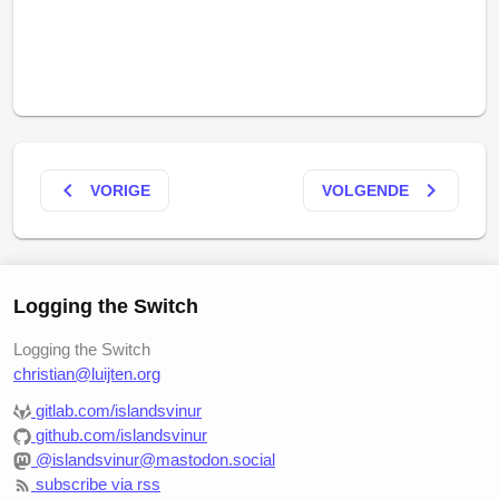
keyboard_arrow_left
keyboard_arrow_right
VORIGE
VOLGENDE
Logging the Switch
Logging the Switch
christian@luijten.org
gitlab.com/islandsvinur
github.com/islandsvinur
@islandsvinur@mastodon.social
subscribe via rss