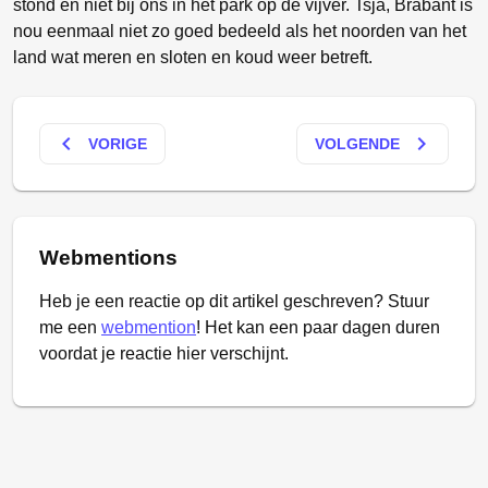
stond en niet bij ons in het park op de vijver. Tsja, Brabant is
nou eenmaal niet zo goed bedeeld als het noorden van het
land wat meren en sloten en koud weer betreft.
keyboard_arrow_left
keyboard_arrow_right
VORIGE
VOLGENDE
Webmentions
Heb je een reactie op dit artikel geschreven? Stuur
me een
webmention
! Het kan een paar dagen duren
voordat je reactie hier verschijnt.