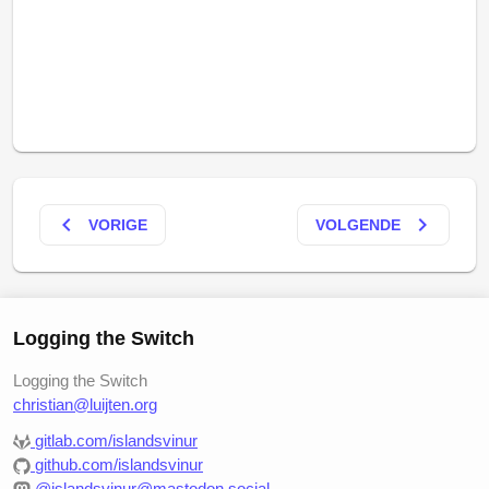
keyboard_arrow_left
keyboard_arrow_right
VORIGE
VOLGENDE
Logging the Switch
Logging the Switch
christian@luijten.org
gitlab.com/islandsvinur
github.com/islandsvinur
@islandsvinur@mastodon.social