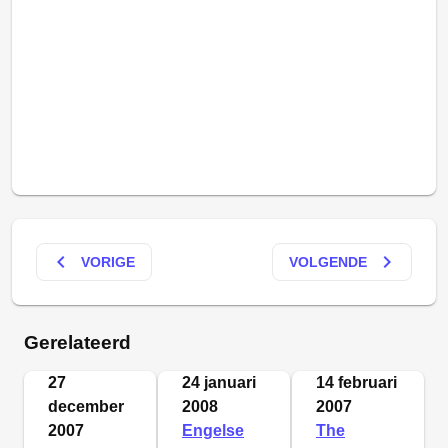
keyboard_arrow_left
keyboard_arrow_right
VORIGE
VOLGENDE
Gerelateerd
27
24 januari
14 februari
december
2008
2007
2007
Engelse
The