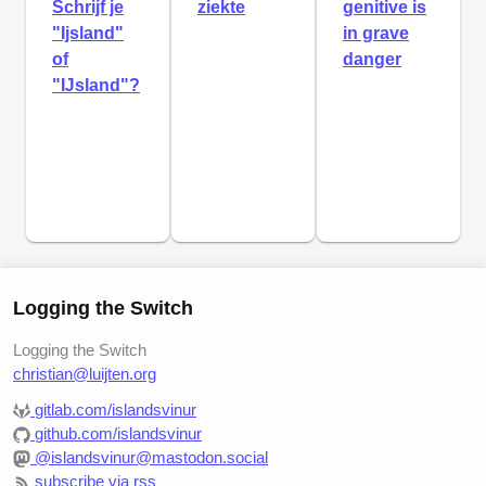
Schrijf je
ziekte
genitive is
"Ijsland"
in grave
of
danger
"Ĳsland"?
Logging the Switch
Logging the Switch
christian@luijten.org
gitlab.com/islandsvinur
github.com/islandsvinur
@islandsvinur@mastodon.social
subscribe via rss