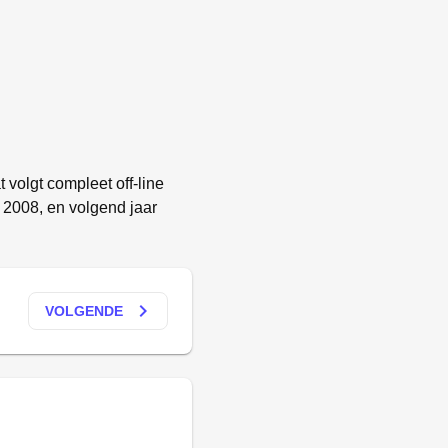
 volgt compleet off-line
n 2008, en volgend jaar
keyboard_arrow_right
VOLGENDE