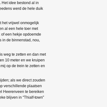
Het idee bestond al in
tweedens werd de hele duik
t het vrijwel onmogelijk
en al een hele toer met
ik of een hekje opdoemde
s in de binnenstad, nou,
is weg te zetten en dan met
geen 10 meter en we kruipen
mij op de trein te zetten en
rijden; als we direct zouden
op verschillende plaatsen
wel Heerenveen te bereiken
e blijven in “Thialf-town”