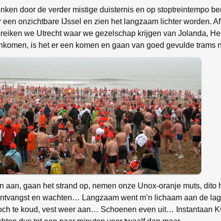
onken door de verder mistige duisternis en op stoptreintempo be
r een onzichtbare IJssel en zien het langzaam lichter worden. Af 
 bereiken we Utrecht waar we gezelschap krijgen van Jolanda, He
nkomen, is het er een komen en gaan van goed gevulde trams 
 aan, gaan het strand op, nemen onze Unox-oranje muts, dito
 ontvangst en wachten… Langzaam went m’n lichaam aan de lage
 Toch te koud, vest weer aan… Schoenen even uit… Instantaa