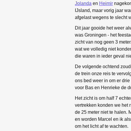
Jolanda
en
Heimir
nagekom
IJsland, maar vorig jaar wa
afgelast wegens te slecht 
Dit jaar gooide het weer al
was Groningen - het feestad
zicht van nog geen 3 mete
wat we volledig niet konde
die waren in ieder geval ni
De volgende ochtend zouden
de trein onze reis te vervo
ons bed weer in om er drie 
voor Bas en Henrieke de dui
Het zicht is om half 7 echt
vertrekken konden we het ru
de 25 meter niet te halen.
en worden Marcel en ik alsn
om het licht af te wachten.