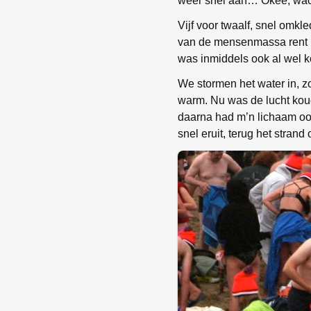
weer snel aan… Okee, wach
Vijf voor twaalf, snel omk
van de mensenmassa rent na
was inmiddels ook al wel ko
We stormen het water in, z
warm. Nu was de lucht kou
daarna had m’n lichaam ook
snel eruit, terug het strand