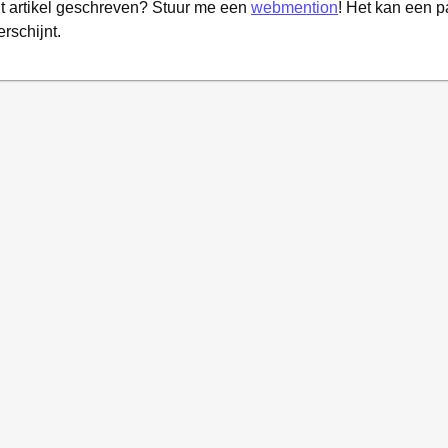
it artikel geschreven? Stuur me een
webmention
! Het kan een 
erschijnt.