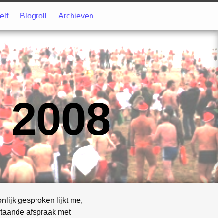
elf
Blogroll
Archieven
 2008
nlijk gesproken lijkt me,
gstaande afspraak met