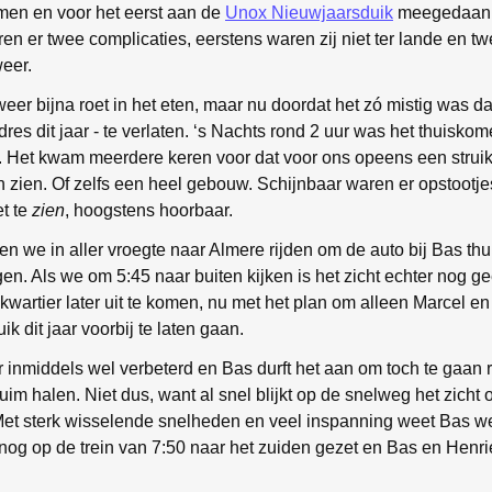
en en voor het eerst aan de
Unox Nieuwjaarsduik
meegedaan. 
ren er twee complicaties, eerstens waren zij niet ter lande en 
weer.
weer bijna roet in het eten, maar nu doordat het zó mistig was da
res dit jaar - te verlaten. ‘s Nachts rond 2 uur was het thuiskom
r. Het kwam meerdere keren voor dat voor ons opeens een stru
n zien. Of zelfs een heel gebouw. Schijnbaar waren er opstootje
et te
zien
, hoogstens hoorbaar.
 we in aller vroegte naar Almere rijden om de auto bij Bas thu
lgen. Als we om 5:45 naar buiten kijken is het zicht echter nog 
kwartier later uit te komen, nu met het plan om alleen Marcel en 
k dit jaar voorbij te laten gaan.
er inmiddels wel verbeterd en Bas durft het aan om toch te gaan 
im halen. Niet dus, want al snel blijkt op de snelweg het zicht 
 Met sterk wisselende snelheden en veel inspanning weet Bas 
og op de trein van 7:50 naar het zuiden gezet en Bas en Henriek