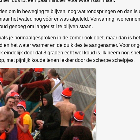
ten dus tot een paar minuten voor twaalf dan maar.
leden om in beweging te blijven, nog wat rondspringen en dan is
ar het water, nog vóór er was afgeteld. Verwarring, we rennen
ud genoeg om langer stil te blijven staan.
oals je normaalgesproken in de zomer ook doet, maar dan is het
d en het water warmer en de duik des te aangenamer. Voor on
 eindelijk door dat 8 graden echt wel koud is. Ik neem nog sne
 op, met pijnlijk koude tenen lekker door de scherpe schelpjes.