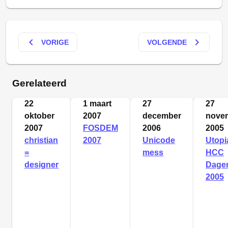
keyboard_arrow_left
keyboard_arrow_right
VORIGE
VOLGENDE
Gerelateerd
22
1 maart
27
27
oktober
2007
december
nove
2007
FOSDEM
2006
2005
christian
2007
Unicode
Utopi
=
mess
HCC
designer
Dage
2005