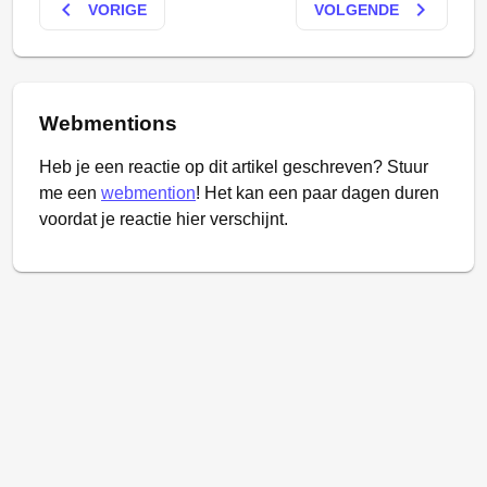
keyboard_arrow_left
keyboard_arrow_right
VORIGE
VOLGENDE
Webmentions
Heb je een reactie op dit artikel geschreven? Stuur
me een
webmention
! Het kan een paar dagen duren
voordat je reactie hier verschijnt.