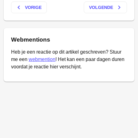
keyboard_arrow_left
keyboard_arrow_right
VORIGE
VOLGENDE
Webmentions
Heb je een reactie op dit artikel geschreven? Stuur
me een
webmention
! Het kan een paar dagen duren
voordat je reactie hier verschijnt.