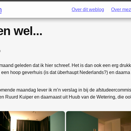
h
Over dit weblog
Over mez
n wel...
n
maand geleden dat ik hier schreef. Het is dan ook een erg dr
 een hoop geverhuis (is dat überhaupt Nederlands?) en daarna
Komende maandag lever ik m’n verslag in bij de afstudeercommiss
en Ruurd Kuiper en daarnaast uit Huub van de Wetering, die o