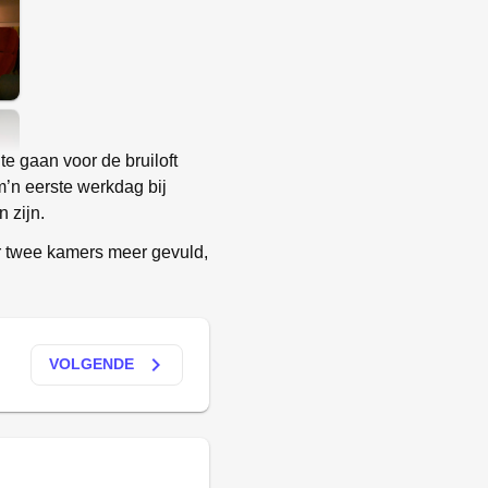
e gaan voor de bruiloft
’n eerste werkdag bij
 zijn.
er twee kamers meer gevuld,
keyboard_arrow_right
VOLGENDE