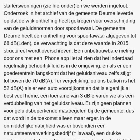
starterswoningen (zie hieronder) en we werden ingeloot.
Onderzoek in het archief van de gemeente Deurne leverde
op dat de wijk ontheffing heeft gekregen voor overschrijding
van de geluidsnormen door spoorlawaai. De gemeente
Deurne heeft een ontheffing voor spoorlawaai afgegeven tot
68 dB(Lden), de verwachting is dat deze waarde in 2015
structureel wordt overschreven. Een onbetrouwbare meting
door ons met een iPhone app liet al zien dat het inderdaad
regelmatig behoorlijk luid is in de omgeving, en als er een
goederentrein langskomt dat het geluidsniveau zelfs stijgt
tot boven de 70 dB(A). Ter vergelijking, op ons balkon is het
52 dB(A) als er een auto voorbijkomt en dat is eigenlijk al
best veel herrie; een toename van 3 dB ervaren we als een
verdubbeling van het geluidsniveau. Er zijn geen plannen
voor geluidsbeperkende maatregelen bij de gemeente, dus
dat wordt in de toekomst alleen maar erger. In de
onmiddellijke nabijheid was er bovendien een
natuursteenverwerkingsbedrijf (= lawaai), een drukke