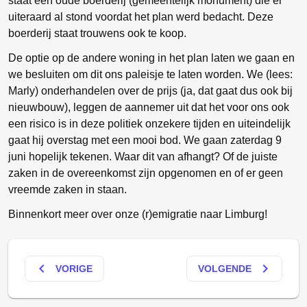
staat een oude boerderij (gemeentelijk monument) die er
uiteraard al stond voordat het plan werd bedacht. Deze
boerderij staat trouwens ook te koop.
De optie op de andere woning in het plan laten we gaan en
we besluiten om dit ons paleisje te laten worden. We (lees:
Marly) onderhandelen over de prijs (ja, dat gaat dus ook bij
nieuwbouw), leggen de aannemer uit dat het voor ons ook
een risico is in deze politiek onzekere tijden en uiteindelijk
gaat hij overstag met een mooi bod. We gaan zaterdag 9
juni hopelijk tekenen. Waar dit van afhangt? Of de juiste
zaken in de overeenkomst zijn opgenomen en of er geen
vreemde zaken in staan.
Binnenkort meer over onze (r)emigratie naar Limburg!
keyboard_arrow_left
keyboard_arrow_right
VORIGE
VOLGENDE