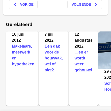
keyboard_arrow_left
keyboard_arrow_right
VORIGE
VOLGENDE
Gerelateerd
16 juni
7 juli
12
2012
2012
augustus
Makelaars,
Een dak
2012
meerwerk
voor de
... en er
en
bouwvak,
wordt
hypotheken
wel of
weer
niet?
gebouwd
29 
202
Sch
Hor