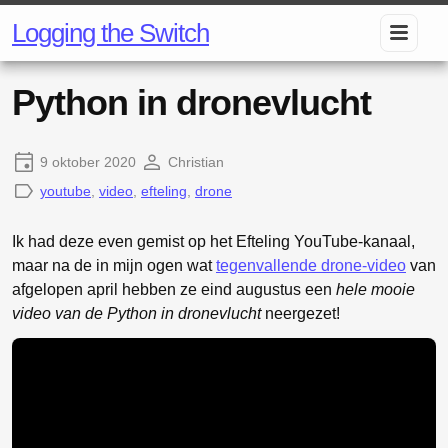
Logging the Switch
Python in dronevlucht
9 oktober 2020
Christian
youtube
,
video
,
efteling
,
drone
Ik had deze even gemist op het Efteling YouTube-kanaal,
maar na de in mijn ogen wat
tegenvallende drone-video
van
afgelopen april hebben ze eind augustus een
hele mooie
video van de Python in dronevlucht
neergezet!