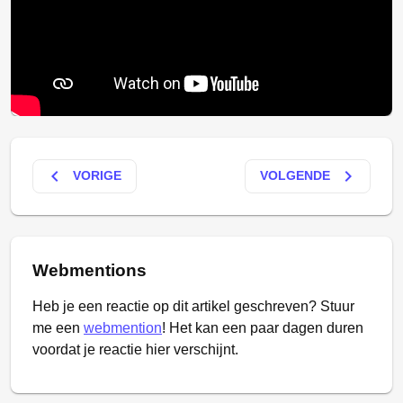
keyboard_arrow_left
keyboard_arrow_right
VORIGE
VOLGENDE
Webmentions
Heb je een reactie op dit artikel geschreven? Stuur
me een
webmention
! Het kan een paar dagen duren
voordat je reactie hier verschijnt.