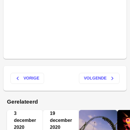
keyboard_arrow_left
keyboard_arrow_right
VORIGE
VOLGENDE
Gerelateerd
3
19
december
december
2020
2020