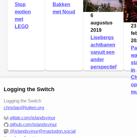
Stop
Bakken
motion
met Noud
6
met
augustus
23
LEGO
2019
fe
Lisebergs
20
achtbanen
Pa
vanuit een
wa
ander
st
perspectief
in
Ch
op
Logging the Switch
mu
Logging the Switch
christian@luijten.org
gitlab.com/islandsvinur
github.com/islandsvinur
@islandsvinur@mastodon.social