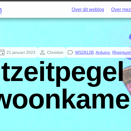
h
Over dit weblog
Over mez
21 januari 2023
Christian
WS2812B
,
Arduino
,
Rheintur
tzeitpegel 
woonkame