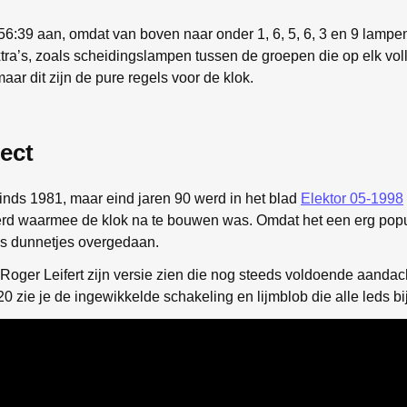
:56:39 aan, omdat van boven naar onder 1, 6, 5, 6, 3 en 9 lampe
xtra’s, zoals scheidingslampen tussen de groepen die op elk vol
ar dit zijn de pure regels voor de klok.
ject
sinds 1981, maar eind jaren 90 werd in het blad
Elektor 05-1998
d waarmee de klok na te bouwen was. Omdat het een erg popula
s dunnetjes overgedaan.
Roger Leifert zijn versie zien die nog steeds voldoende aandach
20 zie je de ingewikkelde schakeling en lijmblob die alle leds bi