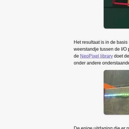
Het resultaat is in de bas
weerstandje tussen de I/O 
de
NeoPixel library
doet de
onder andere onderstaande
De enige uitdaging die er n