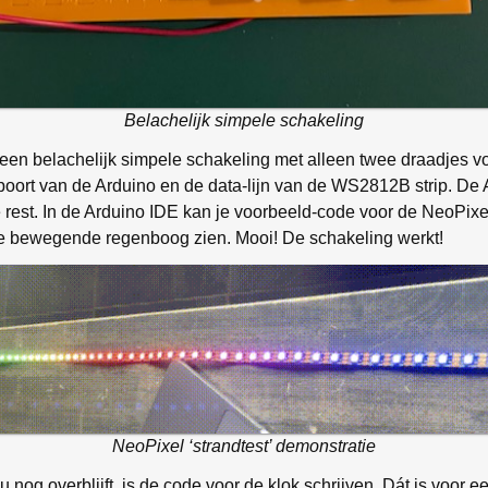
Belachelijk simpele schakeling
is een belachelijk simpele schakeling met alleen twee draadjes 
poort van de Arduino en de data-lijn van de WS2812B strip. De 
 rest. In de Arduino IDE kan je voorbeeld-code voor de NeoPixel
 bewegende regenboog zien. Mooi! De schakeling werkt!
NeoPixel ‘strandtest’ demonstratie
u nog overblijft, is de code voor de klok schrijven. Dát is voor 