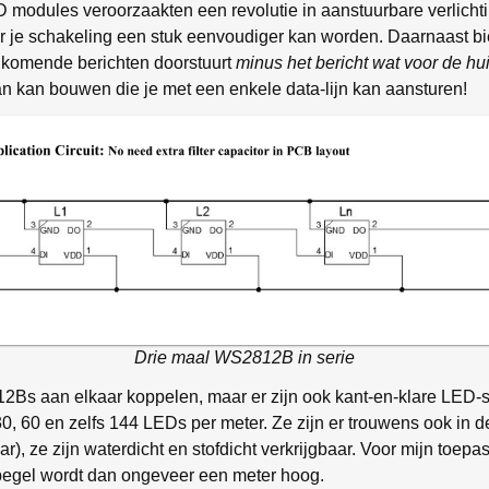
odules veroorzaakten een revolutie in aanstuurbare verlichti
 je schakeling een stuk eenvoudiger kan worden. Daarnaast b
 inkomende berichten doorstuurt
minus het bericht wat voor de h
van kan bouwen die je met een enkele data-lijn kan aansturen!
Drie maal WS2812B in serie
2Bs aan elkaar koppelen, maar er zijn ook kant-en-klare LED-str
30, 60 en zelfs 144 LEDs per meter. Ze zijn er trouwens ook in d
r), ze zijn waterdicht en stofdicht verkrijgbaar. Voor mijn toepas
tpegel wordt dan ongeveer een meter hoog.