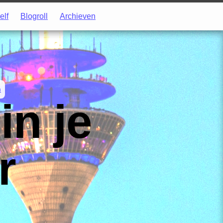
elf
Blogroll
Archieven
m
in je
r