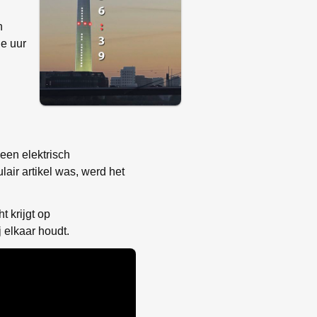
n
le uur
een elektrisch
ir artikel was, werd het
t krijgt op
j elkaar houdt.