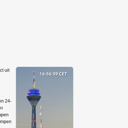
t uit
en 24-
en
ampen
lampen