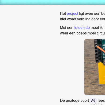
Het
project
ligt even een be
niet wordt verblind door ee
Met een
fotodiode
meet ik 
weer een poepsimpel circu
De analoge poort
A0
lees