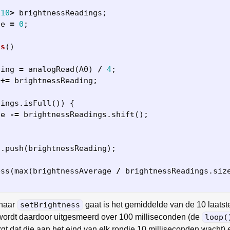
10
>
brightnessReadings
;
ge
=
0
;
ss
()
ding
=
analogRead
(
A0
)
/
4
;
+=
brightnessReading
;
dings
.
isFull
())
{
ge
-=
brightnessReadings
.
shift
();
s
.
push
(
brightnessReading
);
ess
(
max
(
brightnessAverage
/
brightnessReadings
.
siz
 naar
setBrightness
gaat is het gemiddelde van de 10 laatst
 wordt daardoor uitgesmeerd over 100 milliseconden (de
loop(
rgt dat die aan het eind van elk rondje 10 milliseconden wacht)