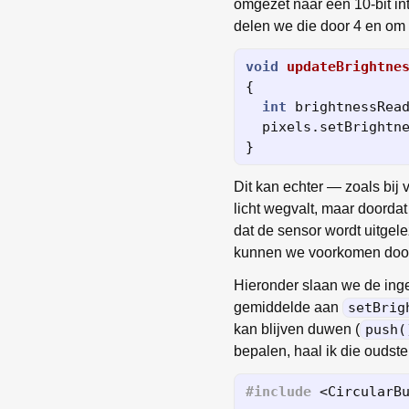
omgezet naar een 10-bit in
delen we die door 4 en om 
void
updateBrightne
{
int
brightnessRea
pixels
.
setBrightn
}
Dit kan echter — zoals bij
licht wegvalt, maar doordat
dat de sensor wordt uitgel
kunnen we voorkomen door 
Hieronder slaan we de ingel
gemiddelde aan
setBrig
kan blijven duwen (
push(
bepalen, haal ik die oudste 
#include
<CircularB