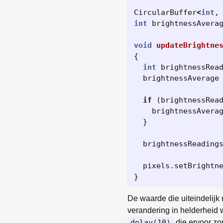
CircularBuffer
<
int
,
int
brightnessAvera
void
updateBrightne
{
int
brightnessRea
brightnessAverage
if
(
brightnessRea
brightnessAvera
}
brightnessReading
pixels
.
setBrightn
}
De waarde die uiteindelijk
verandering in helderheid
delay(10)
die ervoor zo