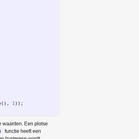
e
(),
1
));
e waarden. Een plotse
)
functie heeft een
 en hysterese wordt