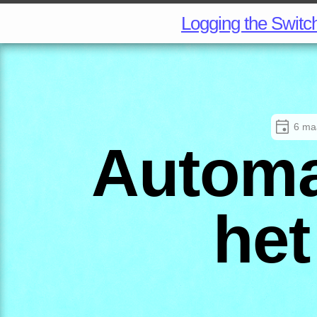
Logging the Switc
6 ma
Automa
het