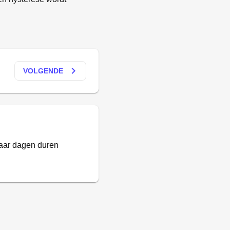
keyboard_arrow_right
VOLGENDE
paar dagen duren