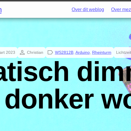
h
Over dit weblog
Over mez
art 2023
Christian
WS2812B
,
Arduino
,
Rheinturm
Lichtzei
tisch dim
 donker w