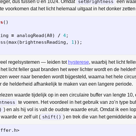
teger, dus tussen 0 en 1024. Omdat
setBrightness
een waard
te voorkomen dat het licht helemaal uitgaat in het donker zett
ss
()
ding
=
analogRead
(
A0
)
/
4
;
ess
(
max
(
brightnessReading
,
1
));
 veel regelsystemen — leiden tot
hysterese
, waarbij het licht fel
 het licht feller gaat branden het weer lichter wordt en de helde
ezen weer naar beneden wordt bijgesteld, waarna het hele circu
de helderheid afhankelijk te maken van een langere periode.
ezen waarde tijdelijk op in een circulaire buffer van lengte 10
htness
te voeren. Het voordeel in het gebruik van zo’n type buf
)
) en als hij vol is valt de oudste waarde eruit. Omdat ik een 
waarde er zelf uit (
shift()
) en trek die van het gemiddelde a
uffer.h>