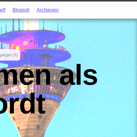
elf
Blogroll
Archieven
tpegel (3)
men als
ordt