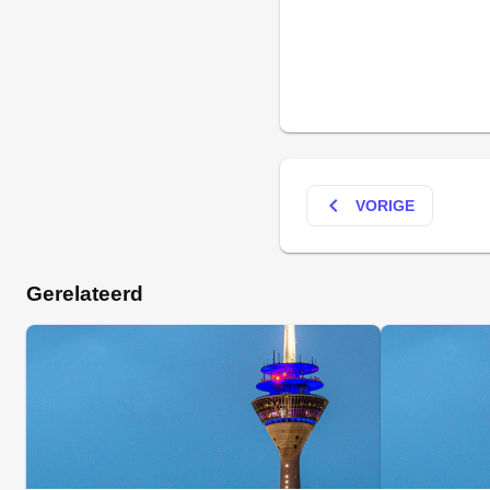
keyboard_arrow_left
VORIGE
Gerelateerd