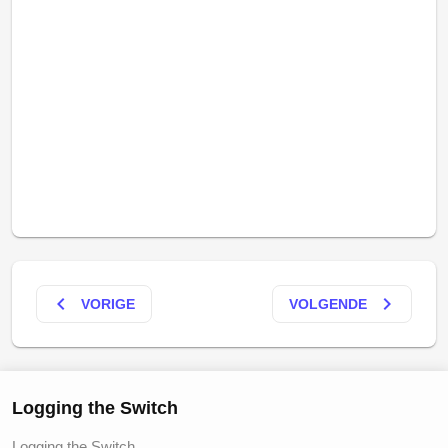
keyboard_arrow_left
keyboard_arrow_right
VORIGE
VOLGENDE
Logging the Switch
Logging the Switch