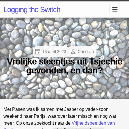
Logging the Switch
15 april 2023
Christian
Vrolijke steentjes uit Tsjechië
gevonden, en dan?
Met Pasen was ik samen met Jasper op vader-zoon
weekend naar Parijs, waarover later misschien nog wat
meer. Op onze zoektocht naar de
Vrijheidsbeelden van