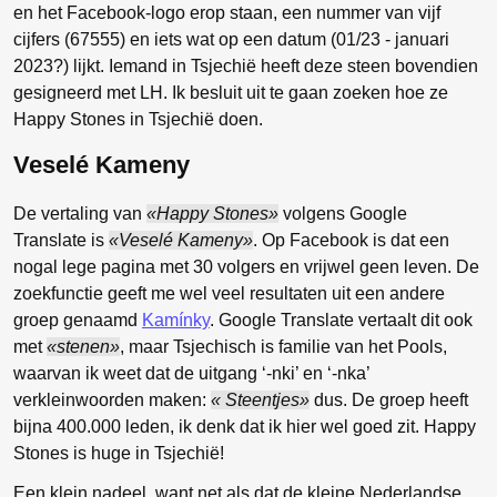
en het Facebook-logo erop staan, een nummer van vijf
cijfers (67555) en iets wat op een datum (01/23 - januari
2023?) lijkt. Iemand in Tsjechië heeft deze steen bovendien
gesigneerd met LH. Ik besluit uit te gaan zoeken hoe ze
Happy Stones in Tsjechië doen.
Veselé Kameny
De vertaling van
Happy Stones
volgens Google
Translate is
Veselé Kameny
. Op Facebook is dat een
nogal lege pagina met 30 volgers en vrijwel geen leven. De
zoekfunctie geeft me wel veel resultaten uit een andere
groep genaamd
Kamínky
. Google Translate vertaalt dit ook
met
stenen
, maar Tsjechisch is familie van het Pools,
waarvan ik weet dat de uitgang ‘-nki’ en ‘-nka’
verkleinwoorden maken:
Steentjes
dus. De groep heeft
bijna 400.000 leden, ik denk dat ik hier wel goed zit. Happy
Stones is huge in Tsjechië!
Een klein nadeel, want net als dat de kleine Nederlandse