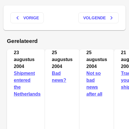
keyboard_arrow_left
keyboard_arrow_right
VORIGE
VOLGENDE
Gerelateerd
23
25
25
21
augustus
augustus
augustus
aug
2004
2004
2004
200
Shipment
Bad
Not so
Tra
entered
news?
bad
you
the
news
shi
Netherlands
after all