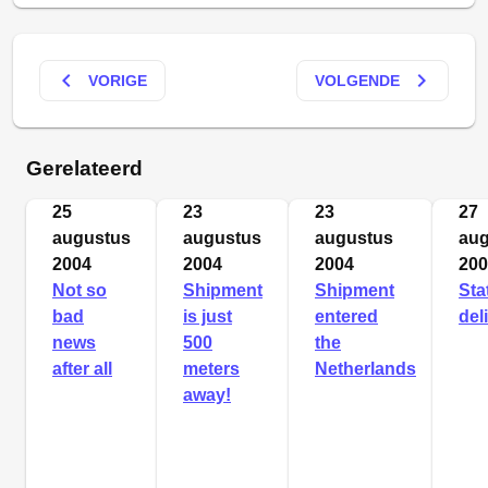
keyboard_arrow_left
keyboard_arrow_right
VORIGE
VOLGENDE
Gerelateerd
25
23
23
27
augustus
augustus
augustus
aug
2004
2004
2004
200
Not so
Shipment
Shipment
Sta
bad
is just
entered
del
news
500
the
after all
meters
Netherlands
away!