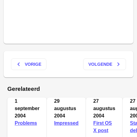
keyboard_arrow_left
keyboard_arrow_right
VORIGE
VOLGENDE
Gerelateerd
1
29
27
27
september
augustus
augustus
au
2004
2004
2004
20
Problems
Impressed
First OS
St
X post
de