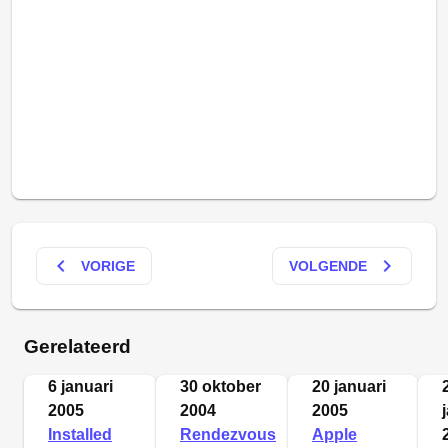
keyboard_arrow_left
keyboard_arrow_right
VORIGE
VOLGENDE
Gerelateerd
6 januari
30 oktober
20 januari
2005
2004
2005
Installed
Rendezvous
Apple