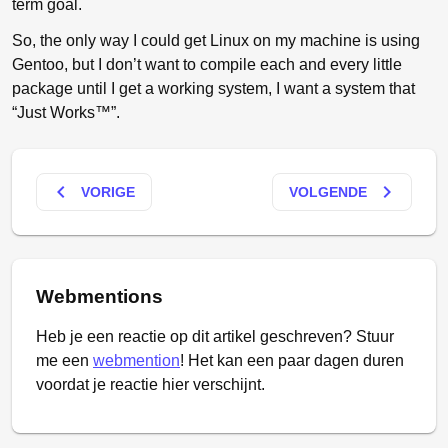
term goal.
So, the only way I could get Linux on my machine is using
Gentoo, but I don’t want to compile each and every little
package until I get a working system, I want a system that
“Just Works™”.
keyboard_arrow_left
keyboard_arrow_right
VORIGE
VOLGENDE
Webmentions
Heb je een reactie op dit artikel geschreven? Stuur
me een
webmention
! Het kan een paar dagen duren
voordat je reactie hier verschijnt.