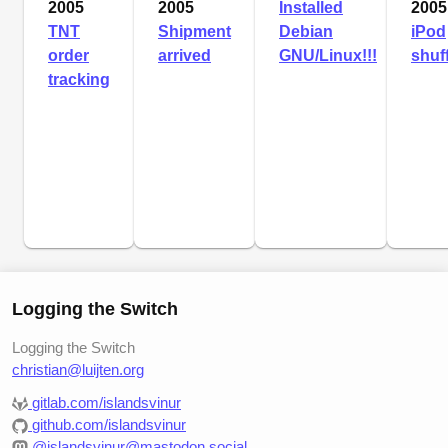
2005
2005
Installed
2005
TNT
Shipment
Debian
iPod
order
arrived
GNU/Linux!!!
shuf
tracking
Logging the Switch
Logging the Switch
christian@luijten.org
gitlab.com/islandsvinur
github.com/islandsvinur
@islandsvinur@mastodon.social