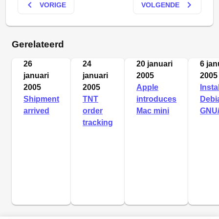
keyboard_arrow_left
keyboard_arrow_right
VORIGE
VOLGENDE
Gerelateerd
26
24
20 januari
6 jan
januari
januari
2005
2005
2005
2005
Apple
Insta
Shipment
TNT
introduces
Debi
arrived
order
Mac mini
GNU/
tracking