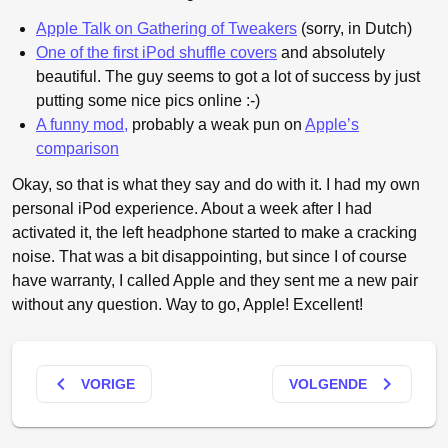
Apple Talk on Gathering of Tweakers
(sorry, in Dutch)
One of the first iPod shuffle covers
and absolutely
beautiful. The guy seems to got a lot of success by just
putting some nice pics online :-)
A funny mod,
probably a weak pun on
Apple’s
comparison
Okay, so that is what they say and do with it. I had my own
personal iPod experience. About a week after I had
activated it, the left headphone started to make a cracking
noise. That was a bit disappointing, but since I of course
have warranty, I called Apple and they sent me a new pair
without any question. Way to go, Apple! Excellent!
keyboard_arrow_left
keyboard_arrow_right
VORIGE
VOLGENDE