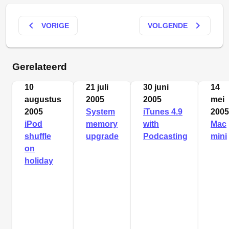
keyboard_arrow_left
keyboard_arrow_right
VORIGE
VOLGENDE
Gerelateerd
10
21 juli
30 juni
14
augustus
2005
2005
mei
2005
System
iTunes 4.9
2005
iPod
memory
with
Mac
shuffle
upgrade
Podcasting
mini
on
holiday