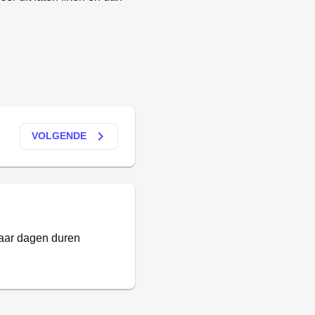
keyboard_arrow_right
VOLGENDE
paar dagen duren