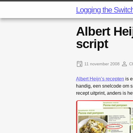
Logging the Switc
Albert He
script
11 november 2008
Ch
Albert Heijn’s recepten
is e
handig, een snelcode om sn
recept uitprint, anders is h