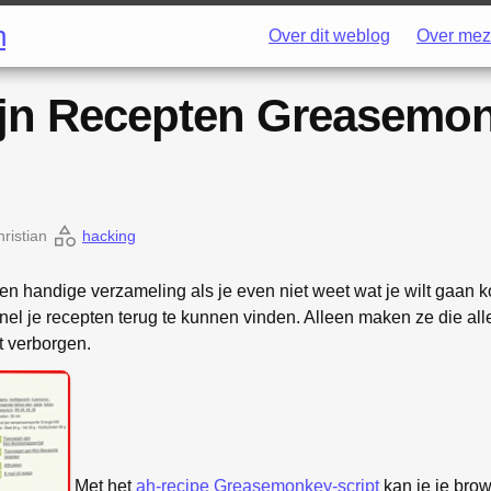
h
Over dit weblog
Over mez
ijn Recepten Greasemo
ristian
hacking
en handige verzameling als je even niet weet wat je wilt gaan
el je recepten terug te kunnen vinden. Alleen maken ze die alle
et verborgen.
Met het
ah-recipe
Greasemonkey-script
kan je je brow