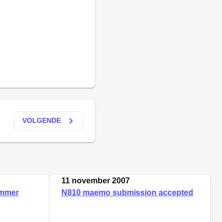
keyboard_arrow_right
VOLGENDE
11 november 2007
ammer
N810 maemo submission accepted