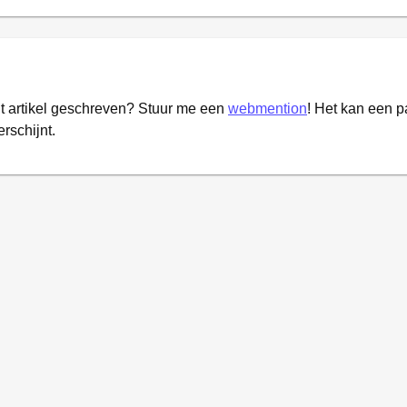
it artikel geschreven? Stuur me een
webmention
! Het kan een 
erschijnt.