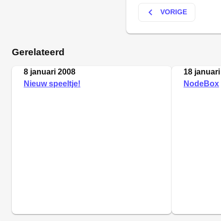
keyboard_arrow_left
VORIGE
Gerelateerd
8 januari 2008
18 januari
Nieuw speeltje!
NodeBox