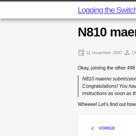
Logging the Switc
N810 mae
11 november 2007
Ch
Okay, joining the other 49
N810 maemo submission
Congratulations! You ha
instructions as soon as t
Wheeee! Let’s find out ho
keyboard_arrow_left
VORIGE