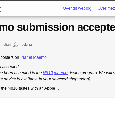
h
Over dit weblog
Over mez
mo submission accept
ristian
hacking
8 posters on
Planet Maemo
:
 accepted
ve been accepted to the
N810
maemo
device program. We will 
he device is available in your selected shop (soon).
w the N810 tastes with an Apple…