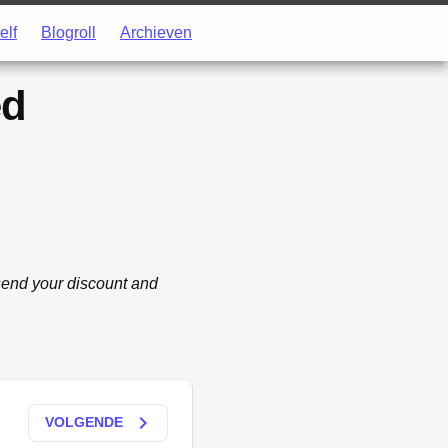
elf
Blogroll
Archieven
ed
send your discount and
keyboard_arrow_right
VOLGENDE