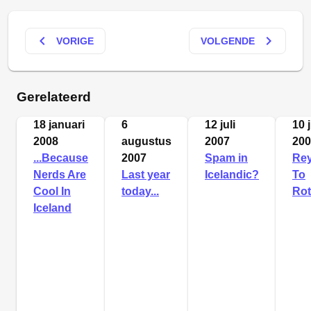
keyboard_arrow_left
keyboard_arrow_right
VORIGE
VOLGENDE
Gerelateerd
18 januari
6
12 juli
10 
2008
augustus
2007
200
...Because
2007
Spam in
Rey
Nerds Are
Last year
Icelandic?
To
Cool In
today...
Rot
Iceland