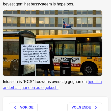
bevestigen; het bussysteem is hopeloos.
Intussen is “ECS” trouwens overstag gegaan en
heeft na
anderhalf jaar een auto gekocht
.
keyboard_arrow_left
keyboard_arrow_right
VORIGE
VOLGENDE