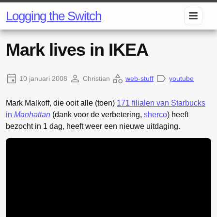
Logging the Switch
Mark lives in IKEA
10 januari 2008
Christian
web-stuff
youtube
Mark Malkoff, die ooit alle (toen)
171 filialen van Starbucks
in
Manhattan
(dank voor de verbetering,
sherco
) heeft
bezocht in 1 dag, heeft weer een nieuwe uitdaging.