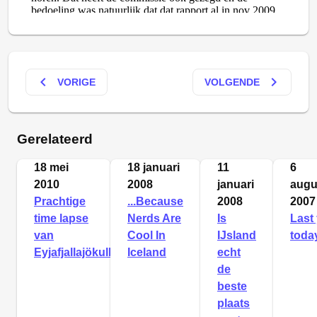
keyboard_arrow_left
keyboard_arrow_right
VORIGE
VOLGENDE
Gerelateerd
18 mei
18 januari
11
6
2010
2008
januari
augu
Prachtige
...Because
2008
2007
time lapse
Nerds Are
Is
Last
van
Cool In
IJsland
today
Eyjafjallajökull
Iceland
echt
de
beste
plaats