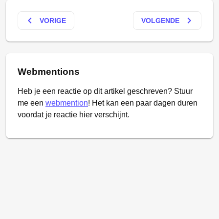
keyboard_arrow_left
keyboard_arrow_right
VORIGE
VOLGENDE
Webmentions
Heb je een reactie op dit artikel geschreven? Stuur
me een
webmention
! Het kan een paar dagen duren
voordat je reactie hier verschijnt.