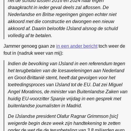
het de schuld tussen 2016 en 2024 naar eigen
draagkracht in ieder geval deels zal aflossen. De
Nederlandse en Britse regeringen gingen echter niet
akkoord met die constructie en dwongen een nieuw
akkoord af. Daarin beloofde IJsland alsnog de schuld
volledig af te betalen.
Jammer genoeg gaan ze
in een ander bericht
toch weer de
fout in (nadruk weer van mij):
Indien de bevolking van IJsland in een referendum tegen
het terugbetalen van de Icesaveleningen
aan Nederland
en Groot-Brittanië stemt, heeft dat gevolgen voor het
toetredingsproces van IJsland tot de EU. Dat zei Miguel
Angel Moratinos, de minister van Buitenlandse Zaken van
huidig EU-voorzitter Spanje vrijdag in een gesprek met
buitenlandse journalisten in Madrid.
De IJslandse president Olafur Ragnar Grimmson [sic]
weigerde begin deze week zijn handtekening te zetten
onder de wet die de terugbetaling van 3,8 miljarden euro