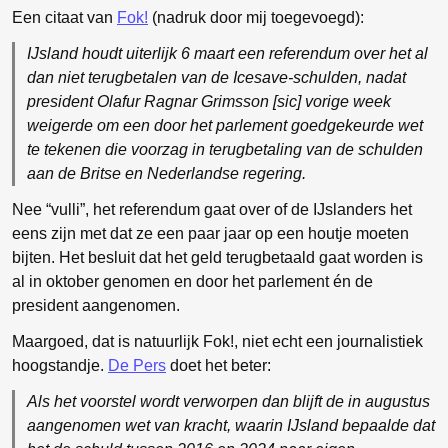
Een citaat van
Fok!
(nadruk door mij toegevoegd):
IJsland houdt uiterlijk 6 maart een referendum
over het al
dan niet terugbetalen
van de Icesave-schulden, nadat
president Olafur Ragnar Grimsson [sic] vorige week
weigerde om een door het parlement goedgekeurde wet
te tekenen die voorzag in terugbetaling van de schulden
aan de Britse en Nederlandse regering.
Nee “vulli”, het referendum gaat over of de IJslanders het
eens zijn met dat ze een paar jaar op een houtje moeten
bijten. Het besluit dat het geld terugbetaald gaat worden is
al in oktober genomen en door het parlement én de
president aangenomen.
Maargoed, dat is natuurlijk Fok!, niet echt een journalistiek
hoogstandje.
De Pers
doet het beter:
Als het voorstel wordt verworpen dan blijft de in augustus
aangenomen wet van kracht, waarin IJsland bepaalde dat