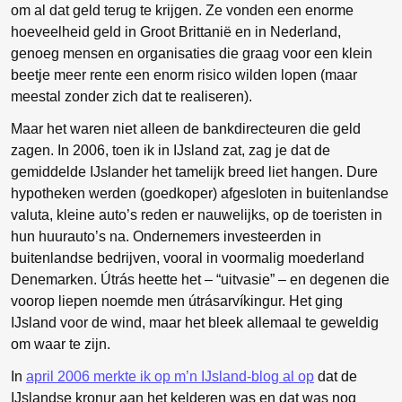
om al dat geld terug te krijgen. Ze vonden een enorme
hoeveelheid geld in Groot Brittanië en in Nederland,
genoeg mensen en organisaties die graag voor een klein
beetje meer rente een enorm risico wilden lopen (maar
meestal zonder zich dat te realiseren).
Maar het waren niet alleen de bankdirecteuren die geld
zagen. In 2006, toen ik in IJsland zat, zag je dat de
gemiddelde IJslander het tamelijk breed liet hangen. Dure
hypotheken werden (goedkoper) afgesloten in buitenlandse
valuta, kleine auto’s reden er nauwelijks, op de toeristen in
hun huurauto’s na. Ondernemers investeerden in
buitenlandse bedrijven, vooral in voormalig moederland
Denemarken. Útrás heette het – “uitvasie” – en degenen die
voorop liepen noemde men útrásarvíkingur. Het ging
IJsland voor de wind, maar het bleek allemaal te geweldig
om waar te zijn.
In
april 2006 merkte ik op m’n IJsland-blog al op
dat de
IJslandse kronur aan het kelderen was en dat was nog