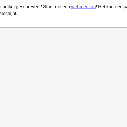
it artikel geschreven? Stuur me een
webmention
! Het kan een 
erschijnt.