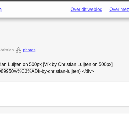
h
Over dit weblog
Over mez
hristian
photos
[Vík by Christian Luijten on 500px]
1989950/v%C3%ADk-by-christian-luijten) </div>