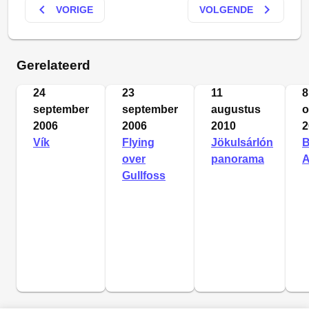
keyboard_arrow_left
keyboard_arrow_right
VORIGE
VOLGENDE
Gerelateerd
24
23
11
8
september
september
augustus
o
2006
2006
2010
2
Vík
Flying
Jökulsárlón
B
over
panorama
A
Gullfoss