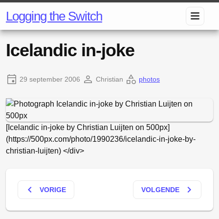
Logging the Switch
Icelandic in-joke
29 september 2006
Christian
photos
[Icelandic in-joke by Christian Luijten on 500px]
(https://500px.com/photo/1990236/icelandic-in-joke-by-
christian-luijten) </div>
keyboard_arrow_left
keyboard_arrow_right
VORIGE
VOLGENDE