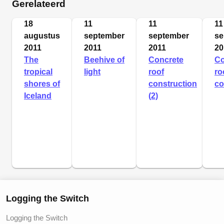
Gerelateerd
18
11
11
11
augustus
september
september
se
2011
2011
2011
20
The
Beehive of
Concrete
Co
tropical
light
roof
ro
shores of
construction
co
Iceland
(2)
Logging the Switch
Logging the Switch