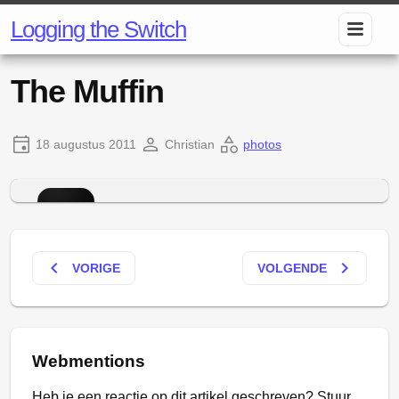
Logging the Switch
The Muffin
18 augustus 2011
Christian
photos
keyboard_arrow_left
keyboard_arrow_right
VORIGE
VOLGENDE
Webmentions
Heb je een reactie op dit artikel geschreven? Stuur