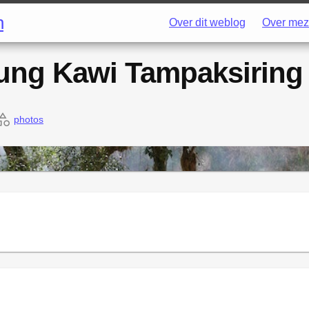
h
Over dit weblog
Over mez
ung Kawi Tampaksiring
photos