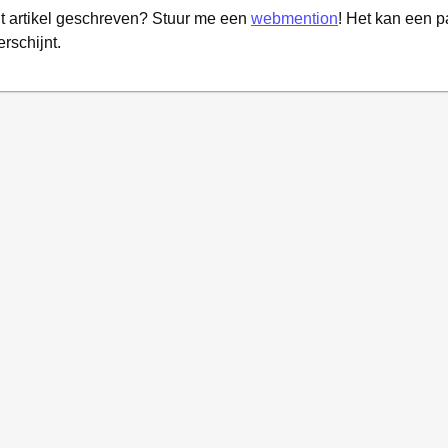
it artikel geschreven? Stuur me een
webmention
! Het kan een 
erschijnt.