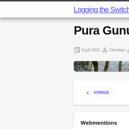
Logging the Switc
Pura Gun
8 juli 2011
Christian
keyboard_arrow_left
VORIGE
Webmentions