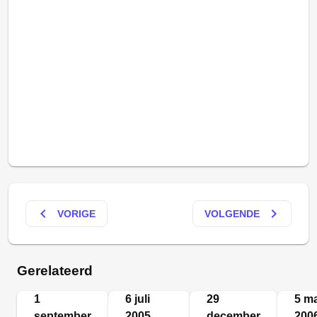
keyboard_arrow_left
keyboard_arrow_right
VORIGE
VOLGENDE
Gerelateerd
1
6 juli
29
5 ma
september
2005
december
200