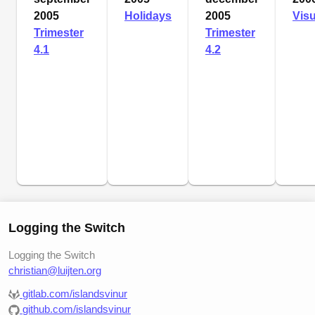
2005
Holidays
2005
Visu
Trimester
Trimester
4.1
4.2
Logging the Switch
Logging the Switch
christian@luijten.org
gitlab.com/islandsvinur
github.com/islandsvinur