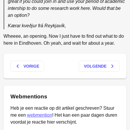
great if you could join in and use your period of academic
intership to do some research work here. Would that be
an option?
Kærar kveðjur frá Reykjavík,
Wheeee, an opening. Now I just have to find out what to do
here in Eindhoven. Oh yeah, and wait for about a year.
keyboard_arrow_left
keyboard_arrow_right
VORIGE
VOLGENDE
Webmentions
Heb je een reactie op dit artikel geschreven? Stuur
me een
webmention
! Het kan een paar dagen duren
voordat je reactie hier verschijnt.