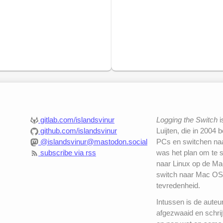
gitlab.com/islandsvinur
Logging the Switch
i
github.com/islandsvinur
Luijten, die in 2004 
@islandsvinur@mastodon.social
PCs en switchen naar
subscribe via rss
was het plan om te 
naar Linux op de Mac
switch naar Mac OS
tevredenheid.
Intussen is de auteu
afgezwaaid en schrij