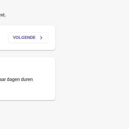
xt.
keyboard_arrow_right
VOLGENDE
paar dagen duren