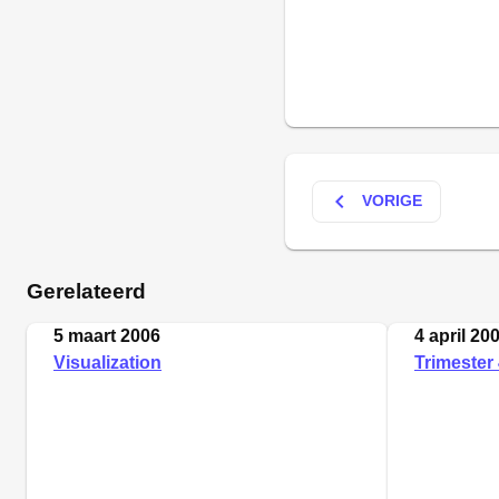
keyboard_arrow_left
VORIGE
Gerelateerd
5 maart 2006
4 april 20
Visualization
Trimester 