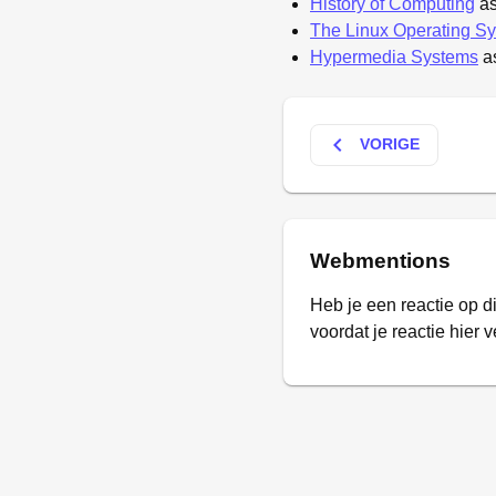
History of Computing
as
The Linux Operating S
Hypermedia Systems
as
keyboard_arrow_left
VORIGE
Webmentions
Heb je een reactie op d
voordat je reactie hier v