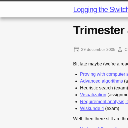
Logging the Switc
Trimester 
29 december 2005
C
Bit late maybe (we’re already
Proving with computer 
Advanced algorithms
(a
Heuristic search (exam)
Visualization
(assignme
Requirement analysis, d
Wiskunde 4
(exam)
Well, then there still are 