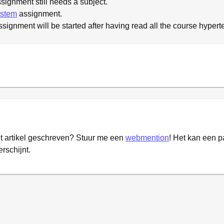
signment still needs a subject.
ystem
assignment.
signment will be started after having read all the course hyperte
it artikel geschreven? Stuur me een
webmention
! Het kan een 
erschijnt.