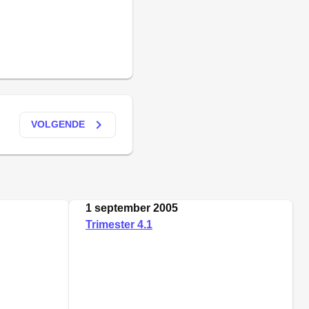
keyboard_arrow_right
VOLGENDE
1 september 2005
Trimester 4.1