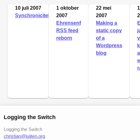
10 juli 2007
1 oktober
22 mei
1
Synchroniciteit
2007
2007
2
Ehrensenf
Making a
E
RSS feed
static copy
j
reborn
of a
Wordpress
k
blog
a
w
r
Logging the Switch
Logging the Switch
christian@luijten.org