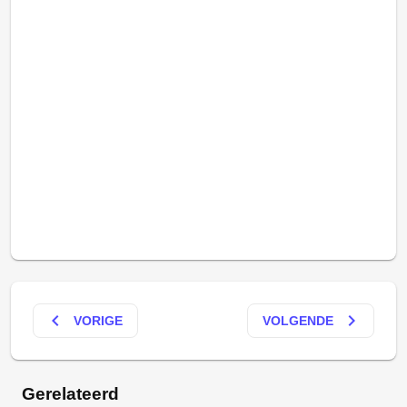
keyboard_arrow_left
keyboard_arrow_right
VORIGE
VOLGENDE
Gerelateerd