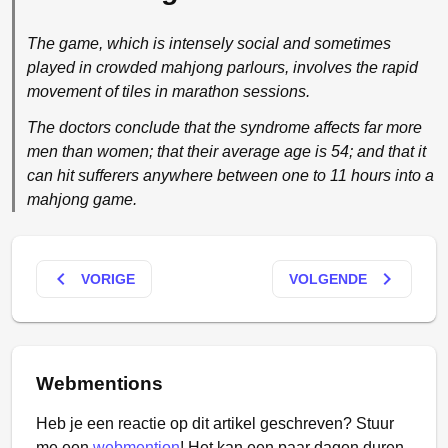
The game, which is intensely social and sometimes
played in crowded mahjong parlours, involves the rapid
movement of tiles in marathon sessions.
The doctors conclude that the syndrome affects far more
men than women; that their average age is 54; and that it
can hit sufferers anywhere between one to 11 hours into a
mahjong game.
keyboard_arrow_left
keyboard_arrow_right
VORIGE
VOLGENDE
Webmentions
Heb je een reactie op dit artikel geschreven? Stuur
me een
webmention
! Het kan een paar dagen duren